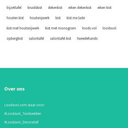
bijzettafel
bruidskist
dekenkist
eiken dekenkist
eiken kist
houten kist
houtsnijwerk
kist
kist me lade
kist met houtsnijwerk
kist met monogram
loods vol
loodsvol
opbergkist
salontafel
salontafel kist
tweedehands
Over ons
Loodsvol.com staat voor:
#Loodsvol_Tuinbeelden
#Loodsvol_Decoratief