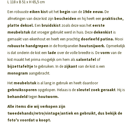
L 118 x B 51 x H 65,5 cm
Een robuuste
eiken kist
uit het
begin
van de
19de eeuw.
De
afmetingen van deze kist zijn
bescheiden
en hij heeft een
praktische,
platte deksel.
Een
bruidskist
zoals deze was het
eerste
meubelstuk
dat vroeger gebruikt werd in huis. Deze
dekenkist
is
gemaakt van eikenhout en heeft een prachtig
doorleefd patina.
Mooi
robuuste handgrepen
in de frontpanelen
houtsnijwerk.
Opmerkelijk
is dat onderin de kist een
lade
over de volle breedte is. De
vorm
van de
kist maakt het prima mogelijk om hem als
salontafel
of
bijzettafeltje
te gebruiken. In de
zijkant
van de kist is een
monogram
aangebracht.
Het
meubelstuk
is al lang in gebruik en heeft daardoor
gebruikssporen
opgelopen. Helaas is de
sleutel
zoek geraakt
. Hij is
behandeld
tegen
houtworm.
Alle items die wij verkopen zijn
tweedehands/retro/vintage/antiek en gebruikt, dus bekijk de
foto's voordat u koopt.