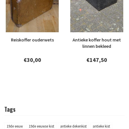
Reiskoffer ouderwets
Antieke koffer hout met
linnen bekleed
€30,00
€147,50
Tags
19de eeuw
19de eeuwse kist
antieke dekenkist
antieke kist