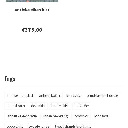
Antieke eiken kist
€375,00
Tags
antieke bruidskist
antieke koffer
bruidskist
bruidskist met deksel
bruidskoffer
dekenkist
houten kist
hutkoffer
landelijke decoratie
linnen bekleding
loods vol
loodsvol
opbergkist
tweedehands
tweedehands bruidskist