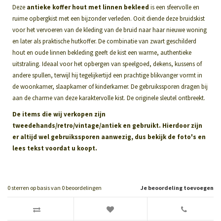
Deze
antieke koffer hout met linnen bekleed
is een sfeervolle en
ruime opbergkist met een bijzonder verleden. Ooit diende deze bruidskist
voor het vervoeren van de kleding van de bruid naar haar nieuwe woning
en later als praktische hutkoffer. De combinatie van zwart geschilderd
hout en oude linnen bekleding geeft de kist een warme, authentieke
uitstraling. Ideaal voor het opbergen van speelgoed, dekens, kussens of
andere spullen, terwijl hij tegelijkertijd een prachtige blikvanger vormt in
de woonkamer, slaapkamer of kinderkamer. De gebruikssporen dragen bij
aan de charme van deze karaktervolle kist. De originele sleutel ontbreekt.
De items die wij verkopen zijn
tweedehands/retro/vintage/antiek en gebruikt. Hierdoor zijn
er altijd wel gebruikssporen aanwezig, dus bekijk de foto's en
lees tekst voordat u koopt.
0
sterren op basis van
0
beoordelingen
Je beoordeling toevoegen