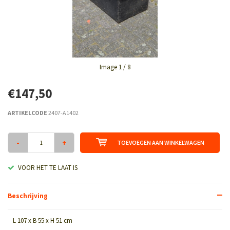
Image
1
/ 8
€147,50
ARTIKELCODE
2407-A1402
-
+
TOEVOEGEN AAN WINKELWAGEN
VOOR HET TE LAAT IS
Beschrijving
L 107 x B 55 x H 51 cm