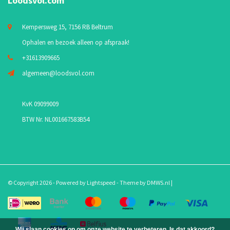
Loodsvol.com
Kempersweg 15, 7156 RB Beltrum
Ophalen en bezoek alleen op afspraak!
+31613909665
algemeen@loodsvol.com
KvK 09099009
BTW Nr. NL001667583B54
© Copyright 2026 - Powered by
Lightspeed
- Theme by
DMWS.nl
|
Wij slaan cookies op om onze website te verbeteren. Is dat akkoord?