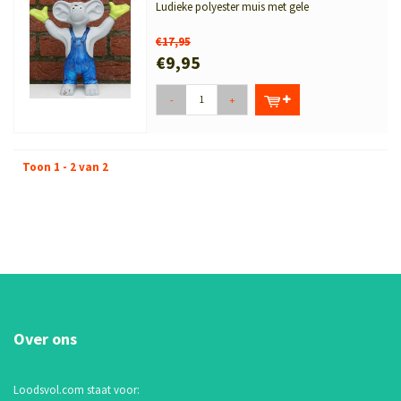
Ludieke polyester muis met gele
handschoenen en blauwe tuinbroek.
Weerbestendi...
€17,95
€9,95
-
+
Toon 1 - 2 van 2
Over ons
Loodsvol.com staat voor: