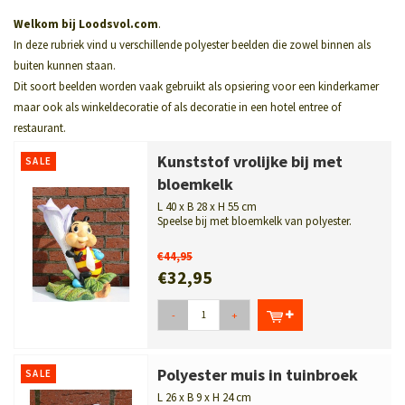
Welkom bij Loodsvol.com
.
In deze rubriek vind u verschillende polyester beelden die zowel binnen als
buiten kunnen staan.
Dit soort beelden worden vaak gebruikt als opsiering voor een kinderkamer
maar ook als winkeldecoratie of als decoratie in een hotel entree of
restaurant.
Kunststof vrolijke bij met
SALE
bloemkelk
L 40 x B 28 x H 55 cm
Speelse bij met bloemkelk van polyester.
Decoratief in tuin, kinderkamer, win...
€44,95
€32,95
-
+
Polyester muis in tuinbroek
SALE
L 26 x B 9 x H 24 cm