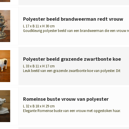
Polyester beeld brandweerman redt vrouw
L 17 x B 11 x H 30 cm
Goudkleurig polyester beeld van een brandweerman die een vrouw re
Dit deco...
Polyester beeld grazende zwartbonte koe
L 33 x B 11 x H 17 cm
Leuk beeld van een grazende zwartbonte koe van polyester. Dit
decoratieve bee...
Romeinse buste vrouw van polyester
L 32 x B 18 x H 29 cm
Elegante Romeinse buste van een vrouw met opgestoken haar.
Gemaakt van duurza...