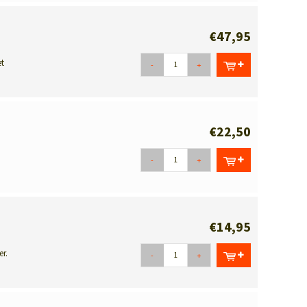
€47,95
t
-
+
€22,50
-
+
€14,95
r.
-
+