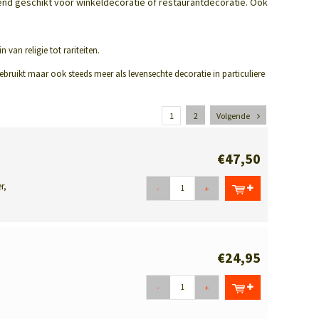
kend geschikt voor winkeldecoratie of restaurantdecoratie. Ook
 van religie tot rariteiten.
bruikt maar ook steeds meer als levensechte decoratie in particuliere
1
2
Volgende
€47,50
r,
-
+
€24,95
-
+