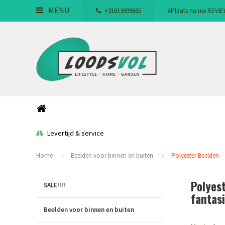
MENU
+31613909665
#Plaats nu uw REVIEW!
Levertijd & service
Home
Beelden voor binnen en buiten
Polyester Beelden
Polyest
SALE!!!!
fantasi
Beelden voor binnen en buiten