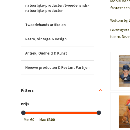
Mooie decor
natuurlijke-producten/tweedehands-
fantastisc
natuurlijke-producten
Welkom bij
Tweedehands artikelen
Levensgrote
tuinen.
Deze
Retro, Vintage & Design
Antiek, Oudheid & Kunst
Nieuwe producten & Restant Partijen
Filters
Prijs
Min
€0
Max
€300