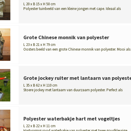
L 20 x B 15 x H 50 cm
Polyester tuinbeeld van een kleine jongen met cape. Ideaal als
decoratie voor...
Grote Chinese monnik van polyester
L 23 x B 21 x H 79 cm
Oosters beeld van een grote Chinese monnik van polyester. Mooi als
huisdecora...
Grote jockey ruiter met lantaarn van polyest
L 35 x B 62 x H 110 cm
Stoere jockey met lantaarn van duurzaam polyester. Perfect als
buitenlamp of...
Polyester waterbakje hart met vogeltjes
L 22 x B 22 x H 11 cm
Hartvormig rood waterbakje van polyester met twee goudkleurige