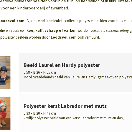
atieve polyester beelden voor in de tuin, op het balkon of in huis. Uitste
h voor een kinderboerderij of zwembad.
Loodsvol.com.
Bij ons vind u de leukste collectie polyester beelden voor huis en tuin
dieren zoals een
koe, kalf, schaap of varken
worden veelal als
reclame uiting
ge
 polyester beelden worden door
Loodsvol.com
ook verhuurd.
Beeld Laurel en Hardy polyester
L 58 x B 26 x H 55 cm
Mooi tweedehands beeld van Laurel en Hardy, gemaakt van polyeste
met lichte...
Polyester kerst Labrador met muts
L 33 x B 20 x H 47 cm
Vrolijk polyester beeld van een kerst Labrador met muts en das,
geschikt als ...