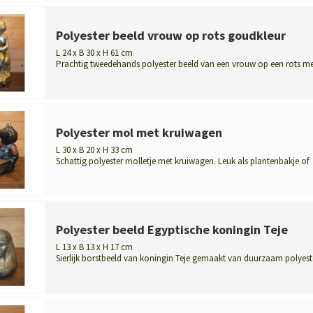
Polyester beeld vrouw op rots goudkleur
L 24 x B 30 x H 61 cm
Prachtig tweedehands polyester beeld van een vrouw op een rots me
een slang ...
Polyester mol met kruiwagen
L 30 x B 20 x H 33 cm
Schattig polyester molletje met kruiwagen. Leuk als plantenbakje of
decoratie...
Polyester beeld Egyptische koningin Teje
L 13 x B 13 x H 17 cm
Sierlijk borstbeeld van koningin Teje gemaakt van duurzaam polyeste
Een ele...