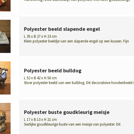
vogeltjes. Sfe...
Polyester beeld slapende engel
L 35 x B 27 x H 23 cm
Klein polyester beeldje van een slapende engel op een kussen. Fijn
gedetaille...
Polyester beeld bulldog
L 52 x B 42 x H 50 cm
Stoer polyester beeld van een bulldog. Dit decoratieve hondenbeeld 
geschik...
Polyester buste goudkleurig meisje
L 17 x B 13 x H 21 cm
Sierlijke goudkleurige buste van een meisje van polyester. Dit
decoratieve bo...