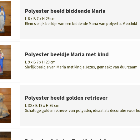
Polyester beeld biddende Maria
L 8 x B 7 x H 29 cm
Klein sierlijk beeldje van een biddende Maria van polyester. Geschikt
voor binn...
Polyester beeldje Maria met kind
L 9 x B 7 x H 29 cm
Sierlijk beeldje van Maria met kindje Jezus, gemaakt van duurzaam
polyester. Id...
Polyester beeld golden retriever
L 30 x B 18 x H 36 cm
Schattige golden retriever van polyester, ideaal als decoratie voor hu
of t...