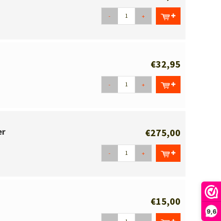
-
+
€32,95
-
+
er
€275,00
-
+
€15,00
9,6