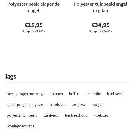
Polyester beeld slapende
Polyester tuinbeeld engel
engel
op pilaar
€15,95
€34,95
Stukprijs:
€15,95 /
Stukprijs:
€34,95 /
Tags
beeld jongen met oogst
binnen
buiten
decoratie
kind beeld
kleine jongen polyester
loods vol
loodsvol
oogst
polyester tuinbeeld
tuinbeeld
tuinbeeld kind
voetstuk
woningdecoratie