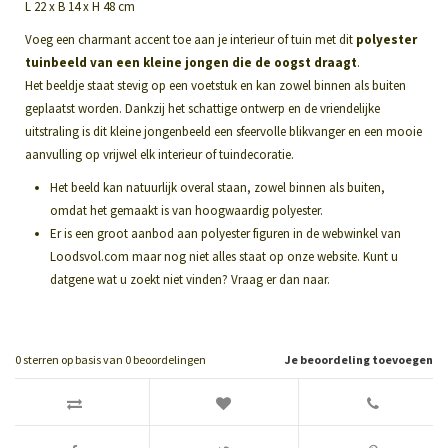
L 22 x B 14 x H 48 cm
Voeg een charmant accent toe aan je interieur of tuin met dit
polyester
tuinbeeld van een kleine jongen die de oogst draagt
.
Het beeldje staat stevig op een voetstuk en kan zowel binnen als buiten
geplaatst worden. Dankzij het schattige ontwerp en de vriendelijke
uitstraling is dit kleine jongenbeeld een sfeervolle blikvanger en een mooie
aanvulling op vrijwel elk interieur of tuindecoratie.
Het beeld kan natuurlijk overal staan, zowel binnen als buiten,
omdat het gemaakt is van hoogwaardig polyester.
Er is een groot aanbod aan polyester figuren in de webwinkel van
Loodsvol.com maar nog niet alles staat op onze website. Kunt u
datgene wat u zoekt niet vinden? Vraag er dan naar.
0
sterren op basis van
0
beoordelingen
Je beoordeling toevoegen