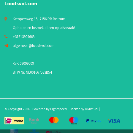
Loodsvol.com
Kempersweg 15, 7156 RB Beltrum
Ophalen en bezoek alleen op afspraak!
+31613909665
algemeen@loodsvol.com
KvK 09099009
BTW Nr. NL001667583B54
© Copyright 2026 - Powered by
Lightspeed
- Theme by
DMWS.nl
|