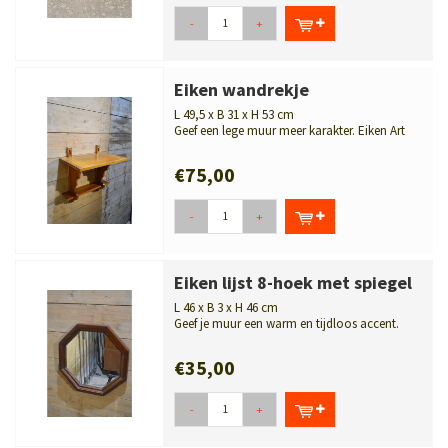
-
+
Eiken wandrekje
L 49,5 x B 31 x H 53 cm
Geef een lege muur meer karakter. Eiken Art
Deco wandrekje met decoratieve ...
€75,00
-
+
Eiken lijst 8-hoek met spiegel
L 46 x B 3 x H 46 cm
Geef je muur een warm en tijdloos accent.
Achthoekige eiken spiegel met een ka...
€35,00
-
+