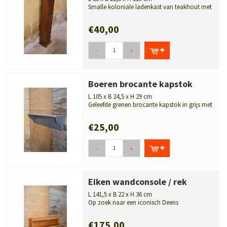
Smalle koloniale ladenkast van teakhout met
zes laden. Een praktisch en sf...
€40,00
-
+
Boeren brocante kapstok
L 105 x B 24,5 x H 29 cm
Geleefde grenen brocante kapstok in grijs met
decoratieve schulptekeningen...
€25,00
-
+
Eiken wandconsole / rek
L 141,5 x B 22 x H 36 cm
Op zoek naar een iconisch Deens
designmeubel? Deze vintage Kai Kristianse...
€175,00