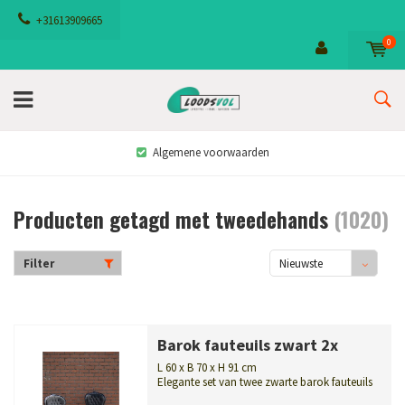
+31613909665
0
Algemene voorwaarden
Producten getagd met tweedehands
(1020)
Filter
Nieuwste
producten
Barok fauteuils zwart 2x
L 60 x B 70 x H 91 cm
Elegante set van twee zwarte barok fauteuils
met zwart fluweel en handgesnede...