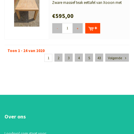
Zware massief teak eettafel van Xooon met
stoere used-l...
€595,00
-
+
Toon 1 - 24 van 1020
1
2
3
4
5
43
Volgende
Over ons
Loodsvol.com staat voor: