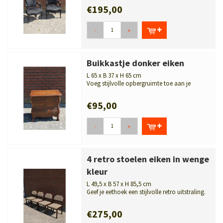
€195,00
-
+
Buikkastje donker eiken
L 65 x B 37 x H 65 cm
Voeg stijlvolle opbergruimte toe aan je
interieur. Donker eiken buikkastje me...
€95,00
-
+
4 retro stoelen eiken in wenge
kleur
L 49,5 x B 57 x H 85,5 cm
Geef je eethoek een stijlvolle retro uitstraling.
Set van 4 eiken stoelen...
€275,00