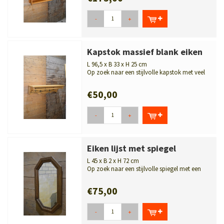
-
+
Kapstok massief blank eiken
L 96,5 x B 33 x H 25 cm
Op zoek naar een stijlvolle kapstok met veel
opbergruimte? Deze massief eik...
€50,00
-
+
Eiken lijst met spiegel
L 45 x B 2 x H 72 cm
Op zoek naar een stijlvolle spiegel met een
warme uitstraling? Deze vintage ei...
€75,00
-
+