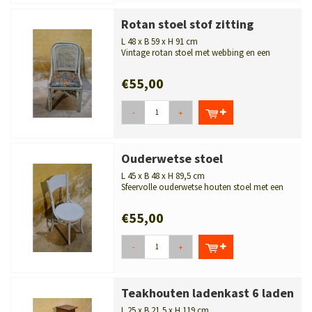
Rotan stoel stof zitting
L 48 x B 59 x H 91 cm
Vintage rotan stoel met webbing en een
kleurrijke stoffen zitting. Een sfeerv...
€55,00
-
+
Ouderwetse stoel
L 45 x B 48 x H 89,5 cm
Sfeervolle ouderwetse houten stoel met een
geschilderde afwerking. Een kara...
€55,00
-
+
Teakhouten ladenkast 6 laden
L 25 x B 21,5 x H 119 cm