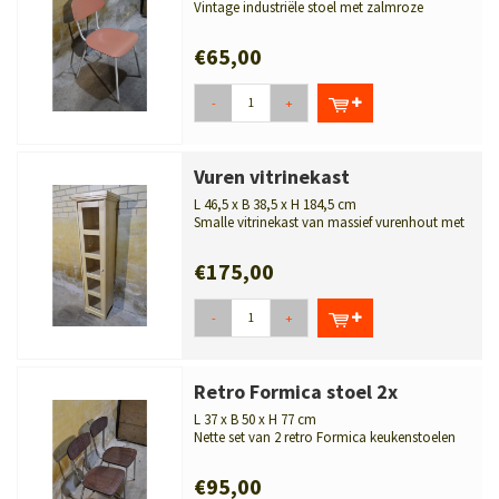
Vintage industriële stoel met zalmroze
pagwood zitting en rugleuning op een ...
€65,00
-
+
Vuren vitrinekast
L 46,5 x B 38,5 x H 184,5 cm
Smalle vitrinekast van massief vurenhout met
glazen deur en vijf schap...
€175,00
-
+
Retro Formica stoel 2x
L 37 x B 50 x H 77 cm
Nette set van 2 retro Formica keukenstoelen
met verchroomd buisframe in caram...
€95,00