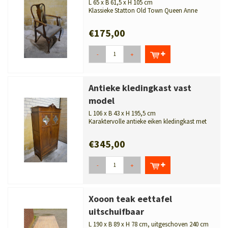
L 65 x B 61,5 x H 105 cm
Klassieke Statton Old Town Queen Anne
armfauteuil met elegante vormen en e...
€175,00
-
+
Antieke kledingkast vast
model
L 106 x B 43 x H 195,5 cm
Karaktervolle antieke eiken kledingkast met
facetgeslepen spiegels, sierl...
€345,00
-
+
Xooon teak eettafel
uitschuifbaar
L 190 x B 89 x H 78 cm, uitgeschoven 240 cm