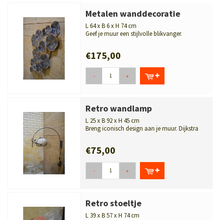
Metalen wanddecoratie
L 64 x B 6 x H 74 cm
Geef je muur een stijlvolle blikvanger.
Handgemaakte metalen wanddecoratie met...
€175,00
-
+
Retro wandlamp
L 25 x B 92 x H 45 cm
Breng iconisch design aan je muur. Dijkstra
boogwandlamp uit de jaren 70 met ...
€75,00
-
+
Retro stoeltje
L 39 x B 57 x H 74 cm