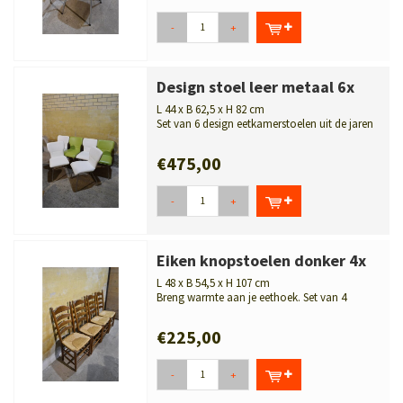
-
+
Design stoel leer metaal 6x
L 44 x B 62,5 x H 82 cm
Set van 6 design eetkamerstoelen uit de jaren
80 met leren bekleding en een...
€475,00
-
+
Eiken knopstoelen donker 4x
L 48 x B 54,5 x H 107 cm
Breng warmte aan je eethoek. Set van 4
donker eiken knopstoelen met gevloc...
€225,00
-
+