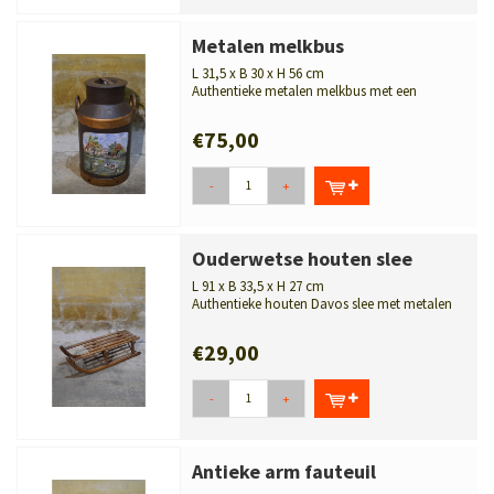
Metalen melkbus
L 31,5 x B 30 x H 56 cm
Authentieke metalen melkbus met een
handgeschilderde boerderij. Een nostalg...
€75,00
-
+
Ouderwetse houten slee
L 91 x B 33,5 x H 27 cm
Authentieke houten Davos slee met metalen
glijders. Een nostalgisch wintero...
€29,00
-
+
Antieke arm fauteuil