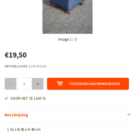
Image
1
/ 3
€19,50
ARTIKELCODE
2209-M1091
-
+
TOEVOEGEN AAN WINKELWAGEN
VOOR HET TE LAAT IS
Beschrijving
L 51 x B 45 x H 40 cm