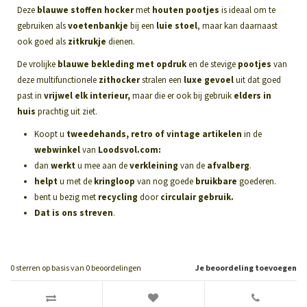
Deze
blauwe stoffen hocker
met
houten pootjes
is ideaal om te
gebruiken als
voetenbankje
bij een
luie stoel
, maar kan daarnaast
ook goed als
zitkrukje
dienen.
De vrolijke
blauwe bekleding met opdruk
en de stevige
pootjes
van
deze multifunctionele
zithocker
stralen een
luxe gevoel
uit dat goed
past in
vrijwel elk
interieur,
maar die er ook bij gebruik
elders in
huis
prachtig uit ziet.
Koopt u
tweedehands, retro of vintage artikelen
in de
webwinkel
van
Loodsvol.com:
dan
werkt
u mee aan de
verkleining
van de
afvalberg
.
helpt
u met de
kringloop
van nog goede
bruikbare
goederen.
bent u bezig met
recycling
door
circulair gebruik.
Dat is ons streven
.
0
sterren op basis van
0
beoordelingen
Je beoordeling toevoegen