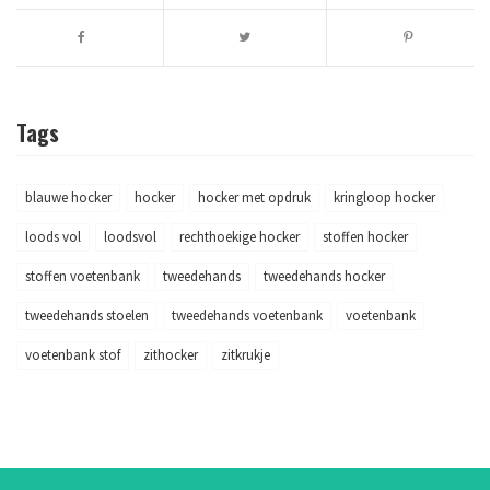
Tags
blauwe hocker
hocker
hocker met opdruk
kringloop hocker
loods vol
loodsvol
rechthoekige hocker
stoffen hocker
stoffen voetenbank
tweedehands
tweedehands hocker
tweedehands stoelen
tweedehands voetenbank
voetenbank
voetenbank stof
zithocker
zitkrukje