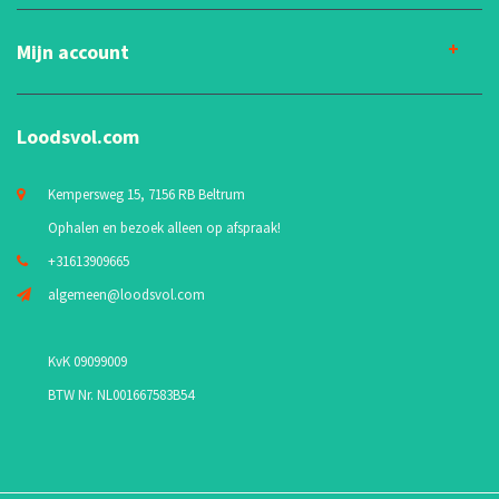
Mijn account
Loodsvol.com
Kempersweg 15, 7156 RB Beltrum
Ophalen en bezoek alleen op afspraak!
+31613909665
algemeen@loodsvol.com
KvK 09099009
BTW Nr. NL001667583B54