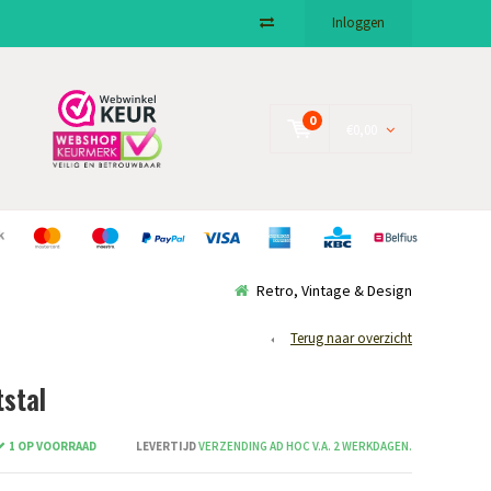
Inloggen
0
€0,00
Retro, Vintage & Design
Terug naar overzicht
tstal
1 OP VOORRAAD
LEVERTIJD
VERZENDING AD HOC V.A. 2 WERKDAGEN.