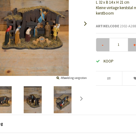
L 32 x B 14 x H 21 cm
Kleine vintage kerststal 
kerstboom
ARTIKELCODE
2302-A288
-
+
KOOP
Afbeelding vergroten
ng