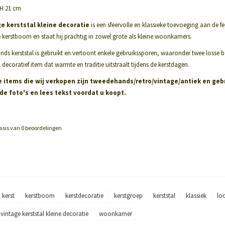
 H 21 cm
e kerststal kleine decoratie
is een sfeervolle en klassieke toevoeging aan de 
re kerstboom en staat hij prachtig in zowel grote als kleine woonkamers.
ds kerststal is gebruikt en vertoont enkele gebruikssporen, waaronder twee losse b
decoratief item dat warmte en traditie uitstraalt tijdens de kerstdagen.
e items die wij verkopen zijn tweedehands/retro/vintage/antiek en gebr
 de foto's en lees tekst voordat u koopt.
asis van
0
beoordelingen
kerst
kerstboom
kerstdecoratie
kerstgroep
kerststal
klassiek
lo
vintage kerststal kleine decoratie
woonkamer