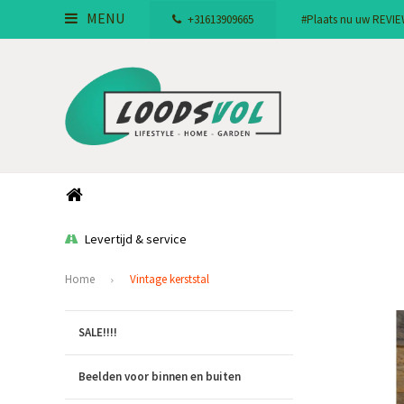
MENU
+31613909665
#Plaats nu uw REVIEW!
Levertijd & service
Home
Vintage kerststal
SALE!!!!
Beelden voor binnen en buiten