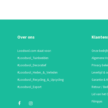
Over ons
Klanten
Loodsvol.com staat voor:
Onze bedrijfs
#Loodsvol_Tuinbeelden
Algemene V
#Loodsvol_Decoratief
Privacy bele
#Loodsvol_Heden_&_Verleden
Levertijd & s
#Loodsvol_Recycling_&_Upcycling
Garantie & K
#Loodsvol_Export
Retour / Bed
Lid van het
Filmpjes