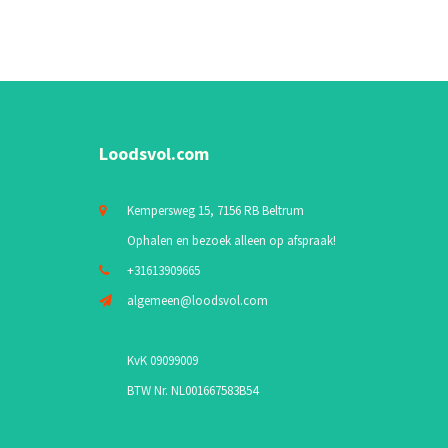
Loodsvol.com
Kempersweg 15, 7156 RB Beltrum
Ophalen en bezoek alleen op afspraak!
+31613909665
algemeen@loodsvol.com
KvK 09099009
BTW Nr. NL001667583B54