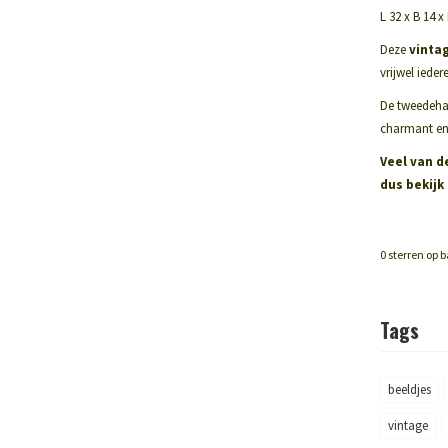
L 32 x B 14 x
Deze
vintag
vrijwel iede
De tweedehan
charmant en 
Veel van d
dus bekijk
0
sterren op b
Tags
beeldjes
vintage