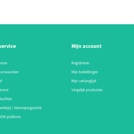
service
Mijn account
visie
Registreren
oorwaarden
Mijn bestellingen
id
Mijn verlanglijst
ervice
Vergelijk producten
lachten
enktijd / Herroepingsrecht
 ODR-platform