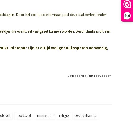
feestdagen. Door het compacte formaat past deze stal perfect onder
9,6
eeldjes die eventueel vastgezet kunnen worden. Desondanks is dit een
uikt. Hierdoor zijn er altijd wel gebruikssporen aanwezig,
Je beoordeling toevoegen
ods vol
loodsvol
miniatuur
religie
tweedehands