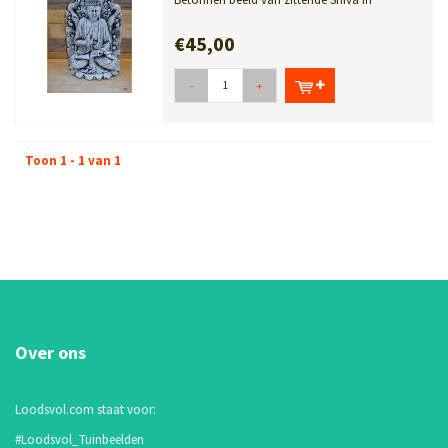
meditatie. Sereen en decoratief voor t...
€45,00
-
+
Toon 1 - 1 van 1
Over ons
Loodsvol.com staat voor:
#Loodsvol_Tuinbeelden