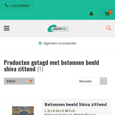
+31613909665
0
Algemene voorwaarden
Producten getagd met betonnen beeld
shiva zittend
(1)
Filter
Nieuwste
producten
Betonnen beeld Shiva zittend
L 31 x B 16 x H 48.5 cm
Betonnen beeld van zittende Shiva in