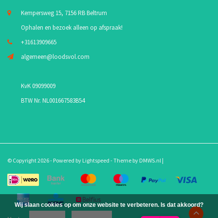
Kempersweg 15, 7156 RB Beltrum
Ophalen en bezoek alleen op afspraak!
+31613909665
algemeen@loodsvol.com
KvK 09099009
BTW Nr. NL001667583B54
© Copyright 2026 - Powered by
Lightspeed
- Theme by
DMWS.nl
|
Wij slaan cookies op om onze website te verbeteren. Is dat akkoord?