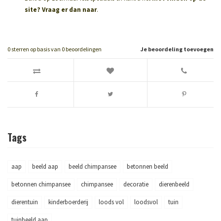
site? Vraag er dan naar
.
0
sterren op basis van
0
beoordelingen
Je beoordeling toevoegen
Tags
aap
beeld aap
beeld chimpansee
betonnen beeld
betonnen chimpansee
chimpansee
decoratie
dierenbeeld
dierentuin
kinderboerderij
loods vol
loodsvol
tuin
tuinbeeld aap