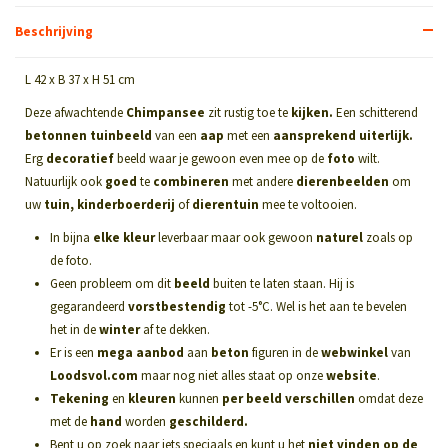
Beschrijving
L 42 x B 37 x H 51 cm
Deze afwachtende
Chimpansee
zit rustig toe te
kijken.
Een schitterend
betonnen tuinbeeld
van een
aap
met een
aansprekend uiterlijk.
Erg
decoratief
beeld waar je gewoon even mee op de
foto
wilt.
Natuurlijk ook
goed
te
combineren
met andere
dierenbeelden
om
uw
tuin, kinderboerderij
of
dierentuin
mee te voltooien.
In bijna
elke kleur
leverbaar maar ook gewoon
naturel
zoals op
de foto.
Geen probleem om dit
beeld
buiten te laten staan. Hij is
gegarandeerd
vorstbestendig
tot -5°C. Wel is het aan te bevelen
het in de
winter
af te dekken.
Er is een
mega aanbod
aan
beton
figuren in de
webwinkel
van
Loodsvol.com
maar nog niet alles staat op onze
website
.
Tekening
en
kleuren
kunnen
per beeld verschillen
omdat deze
met de
hand
worden
geschilderd.
Bent u op zoek naar iets speciaals en kunt u het
niet vinden op de