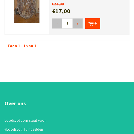
€23,00
€17,00
-
+
Toon 1 - 1 van 1
Over ons
Loodsvol.com staat voor:
#Loodsvol_Tuinbeelden