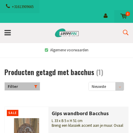
+31613909665
0
Algemene voorwaarden
Producten getagd met bacchus
(1)
Filter
Nieuwste
producten
Gips wandbord Bacchus
SALE
L 33 x B 5 x H 51 cm
Breng een klassiek accent aan je muur. Ovaal
gips wandbord met een gedetaillee...