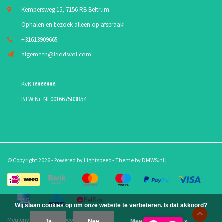
Kempersweg 15, 7156 RB Beltrum
Ophalen en bezoek alleen op afspraak!
+31613909665
algemeen@loodsvol.com
KvK 09099009
BTW Nr. NL001667583B54
© Copyright 2026 - Powered by
Lightspeed
- Theme by
DMWS.nl
|
Wij slaan cookies op om onze website te verbeteren. Is dat akkoord?
Meulenveld.com
/
10
-
beoordelingen op
Ja
Nee
Meer over cookies »