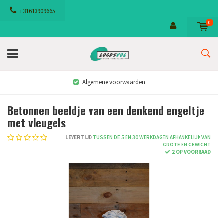
+31613909665
0
Algemene voorwaarden
Betonnen beeldje van een denkend engeltje
met vleugels
LEVERTIJD
TUSSEN DE 5 EN 30 WERKDAGEN AFHANKELIJK VAN
GROTE EN GEWICHT
2 OP VOORRAAD