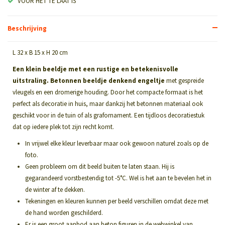
VOOR HET TE LAAT IS
Beschrijving
L 32 x B 15 x H 20 cm
Een klein beeldje met een rustige en betekenisvolle
uitstraling.
Betonnen beeldje denkend engeltje
met gespreide
vleugels en een dromerige houding. Door het compacte formaat is het
perfect als decoratie in huis, maar dankzij het betonnen materiaal ook
geschikt voor in de tuin of als grafornament. Een tijdloos decoratiestuk
dat op iedere plek tot zijn recht komt.
In vrijwel elke kleur leverbaar maar ook gewoon naturel zoals op de
foto.
Geen probleem om dit beeld buiten te laten staan. Hij is
gegarandeerd vorstbestendig tot -5°C. Wel is het aan te bevelen het in
de winter af te dekken.
Tekeningen en kleuren kunnen per beeld verschillen omdat deze met
de hand worden geschilderd.
Er is een groot aanbod aan beton figuren in de webwinkel van