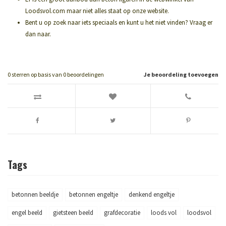
Loodsvol.com maar niet alles staat op onze website.
Bent u op zoek naar iets speciaals en kunt u het niet vinden? Vraag er
dan naar.
0
sterren op basis van
0
beoordelingen
Je beoordeling toevoegen
Tags
betonnen beeldje
betonnen engeltje
denkend engeltje
engel beeld
gietsteen beeld
grafdecoratie
loods vol
loodsvol