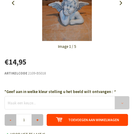
Image
1
/ 5
€14,95
ARTIKELCODE
2109-B5018
*Geef aan in welke kleur stelling u het beeld wilt ontvangen :
*
Maak een keuze...
-
+
TOEVOEGEN AAN WINKELWAGEN