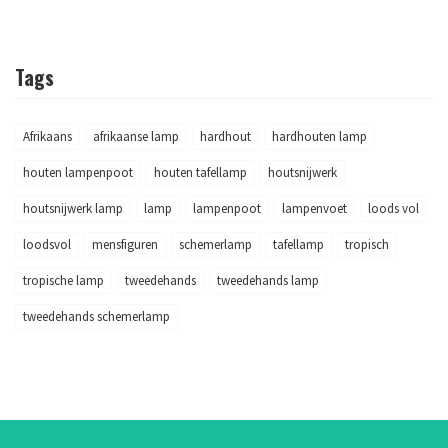
Tags
Afrikaans
afrikaanse lamp
hardhout
hardhouten lamp
houten lampenpoot
houten tafellamp
houtsnijwerk
houtsnijwerk lamp
lamp
lampenpoot
lampenvoet
loods vol
loodsvol
mensfiguren
schemerlamp
tafellamp
tropisch
tropische lamp
tweedehands
tweedehands lamp
tweedehands schemerlamp