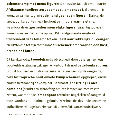
schemerlamp met mens figuren
. De basis bestaat uit een robuuste
Afrikaanse hardhouten vaasmodel lampenvoet
, die rondom is
voorzien van kunstig,
met de hand gesneden figuren
. Dankzij de
diepe, donkere tinten heeft het hout een
mooie warme glans
,
waardoor de
uitgesneden menselijke figuren
prachtig tot leven
komen wanneer het licht erop valt. Dit handgemaakte kunstwerk
transformeert de
tafellamp
tot een uiterst
aantrekkelijke blikvanger
die uitstekend tot zijn recht komt als
schemerlamp voor op een kast,
dressoir of bureau
.
Dit karaktervolle,
tweedehands
object heeft door de jaren heen een
doorleefde uitstraling gekregen en vertoont de nodige
gebruikssporen
.
Omdat hout een natuurlijk materiaal is dat reageert op de omgeving,
heeft het
tropische hout enkele krimpscheuren
opgelopen, onder
andere zichtbaar bij de voetplaat. Daarnaast is de
fitting is niet
compleet
(er mist een schroefring om een lampenkap mee vast te
zetten), waardoor de
lampenpoot
technisch nagekeken of aangevuld
moet worden voor optimaal gebruik. Deze imperfecties onderstrepen het
authentieke, vintage karakter van dit unieke Afrikaanse houtsnijwerk.