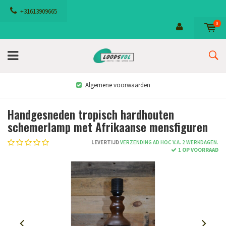
+31613909665
0
Algemene voorwaarden
Handgesneden tropisch hardhouten
schemerlamp met Afrikaanse mensfiguren
LEVERTIJD
VERZENDING AD HOC V.A. 2 WERKDAGEN.
1 OP VOORRAAD