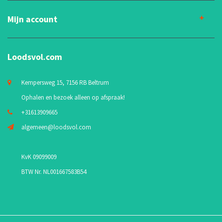
Mijn account
Loodsvol.com
Kempersweg 15, 7156 RB Beltrum
Ophalen en bezoek alleen op afspraak!
+31613909665
algemeen@loodsvol.com
KvK 09099009
BTW Nr. NL001667583B54