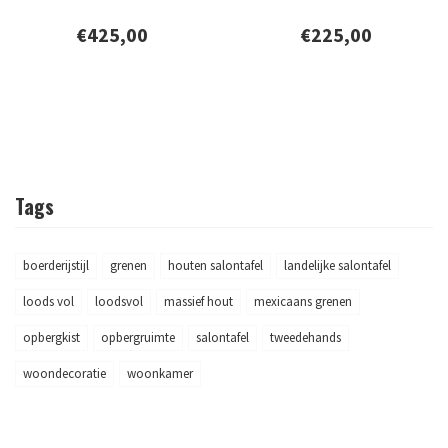
€425,00
€225,00
Tags
boerderijstijl
grenen
houten salontafel
landelijke salontafel
loods vol
loodsvol
massief hout
mexicaans grenen
opbergkist
opbergruimte
salontafel
tweedehands
woondecoratie
woonkamer