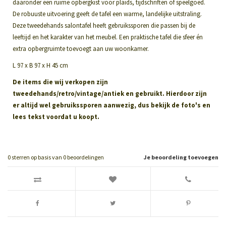
daaronder een ruime opbergkist voor plaids, tijdschriften of speelgoed.
De robuuste uitvoering geeft de tafel een warme, landelijke uitstraling.
Deze tweedehands salontafel heeft gebruikssporen die passen bij de
leeftijd en het karakter van het meubel. Een praktische tafel die sfeer én
extra opbergruimte toevoegt aan uw woonkamer.
L 97 x B 97 x H 45 cm
De items die wij verkopen zijn
tweedehands/retro/vintage/antiek en gebruikt. Hierdoor zijn
er altijd wel gebruikssporen aanwezig, dus bekijk de foto's en
lees tekst voordat u koopt.
0
sterren op basis van
0
beoordelingen
Je beoordeling toevoegen