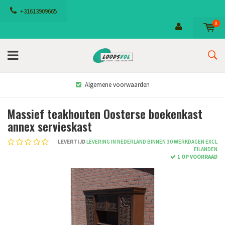
+31613909665
0
Algemene voorwaarden
Massief teakhouten Oosterse boekenkast
annex servieskast
LEVERTIJD
LEVERING IN NEDERLAND BINNEN 30 WERKDAGEN EXCL
EILANDEN
1 OP VOORRAAD