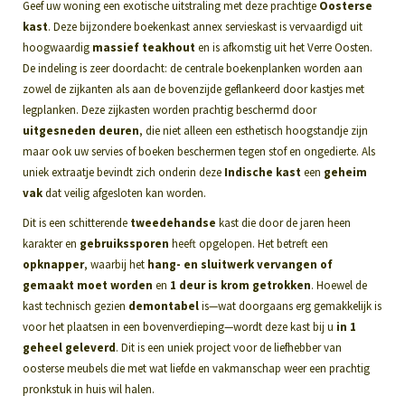
Geef uw woning een exotische uitstraling met deze prachtige
Oosterse
kast
. Deze bijzondere boekenkast annex servieskast is vervaardigd uit
hoogwaardig
massief teakhout
en is afkomstig uit het Verre Oosten.
De indeling is zeer doordacht: de centrale boekenplanken worden aan
zowel de zijkanten als aan de bovenzijde geflankeerd door kastjes met
legplanken. Deze zijkasten worden prachtig beschermd door
uitgesneden deuren
, die niet alleen een esthetisch hoogstandje zijn
maar ook uw servies of boeken beschermen tegen stof en ongedierte. Als
uniek extraatje bevindt zich onderin deze
Indische kast
een
geheim
vak
dat veilig afgesloten kan worden.
Dit is een schitterende
tweedehandse
kast die door de jaren heen
karakter en
gebruikssporen
heeft opgelopen. Het betreft een
opknapper
, waarbij het
hang- en sluitwerk vervangen of
gemaakt moet worden
en
1 deur is krom getrokken
. Hoewel de
kast technisch gezien
demontabel
is—wat doorgaans erg gemakkelijk is
voor het plaatsen in een bovenverdieping—wordt deze kast bij u
in 1
geheel geleverd
. Dit is een uniek project voor de liefhebber van
oosterse meubels die met wat liefde en vakmanschap weer een prachtig
pronkstuk in huis wil halen.