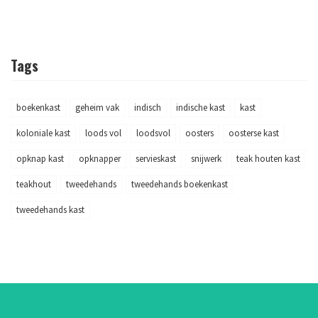
Tags
boekenkast
geheim vak
indisch
indische kast
kast
koloniale kast
loods vol
loodsvol
oosters
oosterse kast
opknap kast
opknapper
servieskast
snijwerk
teak houten kast
teakhout
tweedehands
tweedehands boekenkast
tweedehands kast