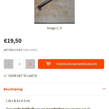
Image
1
/ 5
€19,50
ARTIKELCODE
2302-A2923
-
+
TOEVOEGEN AAN WINKELWAGEN
VOOR HET TE LAAT IS
Beschrijving
L 82 x B 4 x H 9 cm
Deze
oude trekbalk
van een
paardenkar
was vroeger aan de