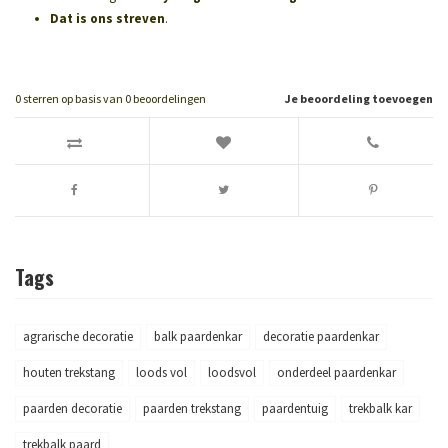
Dat is ons streven
.
0
sterren op basis van
0
beoordelingen
Je beoordeling toevoegen
Tags
agrarische decoratie
balk paardenkar
decoratie paardenkar
houten trekstang
loods vol
loodsvol
onderdeel paardenkar
paarden decoratie
paarden trekstang
paardentuig
trekbalk kar
trekbalk paard