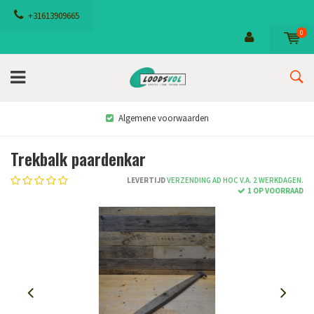
+31613909665
0
Algemene voorwaarden
Trekbalk paardenkar
LEVERTIJD
VERZENDING AD HOC V.A. 2 WERKDAGEN.
1 OP VOORRAAD