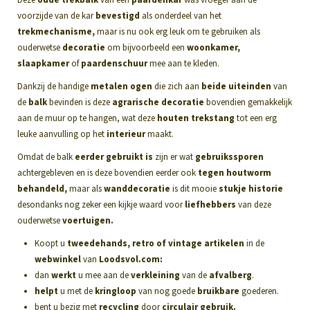
voorzijde van de kar
bevestigd
als onderdeel van het
trekmechanisme,
maar is nu ook erg leuk om te gebruiken als
ouderwetse
decoratie
om bijvoorbeeld een
woonkamer,
slaapkamer
of
paardenschuur
mee aan te kleden.
Dankzij de handige
metalen ogen
die zich aan
beide uiteinden
van
de
balk
bevinden is deze
agrarische decoratie
bovendien gemakkelijk
aan de muur op te hangen, wat deze
houten trekstang
tot een erg
leuke aanvulling op het
interieur
maakt.
Omdat de balk
eerder gebruikt is
zijn er wat
gebruikssporen
achtergebleven en is deze bovendien eerder ook
tegen houtworm
behandeld,
maar als
wanddecoratie
is dit mooie
stukje historie
desondanks nog zeker een kijkje waard voor
liefhebbers
van deze
ouderwetse
voertuigen.
Koopt u
tweedehands, retro of vintage artikelen
in de
webwinkel
van
Loodsvol.com:
dan
werkt
u mee aan de
verkleining
van de
afvalberg
.
helpt
u met de
kringloop
van nog goede
bruikbare
goederen.
bent u bezig met
recycling
door
circulair gebruik.