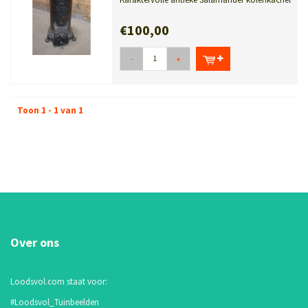
van gietijzer met fraaie ornamen...
€100,00
-
+
Toon 1 - 1 van 1
Over ons
Loodsvol.com staat voor:
#Loodsvol_Tuinbeelden