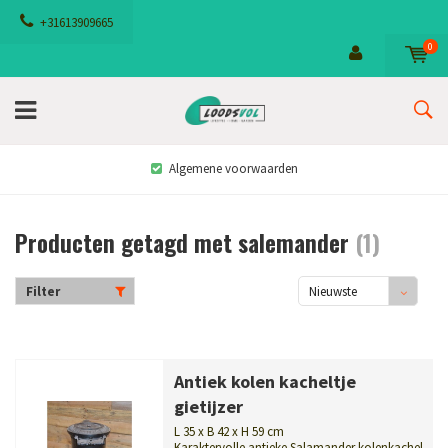
+31613909665
0
Algemene voorwaarden
Producten getagd met salemander
(1)
Filter
Nieuwste
producten
Antiek kolen kacheltje
gietijzer
L 35 x B 42 x H 59 cm
Karaktervolle antieke Salamander kolenkachel