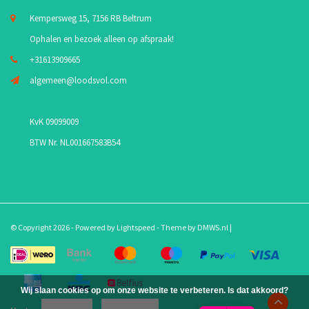
Kempersweg 15, 7156 RB Beltrum
Ophalen en bezoek alleen op afspraak!
+31613909665
algemeen@loodsvol.com
KvK 09099009
BTW Nr. NL001667583B54
© Copyright 2026 - Powered by
Lightspeed
- Theme by
DMWS.nl
|
Wij slaan cookies op om onze website te verbeteren. Is dat akkoord?