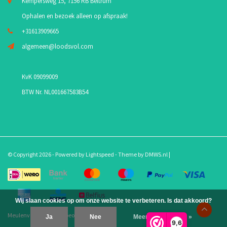
Kempersweg 15, 7156 RB Beltrum
Ophalen en bezoek alleen op afspraak!
+31613909665
algemeen@loodsvol.com
KvK 09099009
BTW Nr. NL001667583B54
© Copyright 2026 - Powered by
Lightspeed
- Theme by
DMWS.nl
|
Wij slaan cookies op om onze website te verbeteren. Is dat akkoord?
Meulenveld.com
/
10
-
beoordelingen op
Ja
Nee
Meer over cookies »
9,6