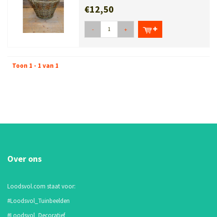
€12,50
-
+
Toon 1 - 1 van 1
Over ons
Loodsvol.com staat voor:
#Loodsvol_Tuinbeelden
#Loodsvol_Decoratief