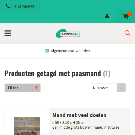
+31613909665
0
Algemene voorwaarden
Producten getagd met paasmand
(1)
Filter
Nieuwste
producten
Mand met veel doelen
L 50 x B 50 x H 36 cm
Een middelgrote boeren mand, met twee
handvatten, die voor heel veel verschil...