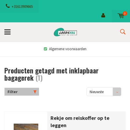
+31613909665
0
Algemene voorwaarden
Producten getagd met inklapbaar
bagagerek
(1)
Filter
Nieuwste
producten
Rekje om reiskoffer op te
leggen