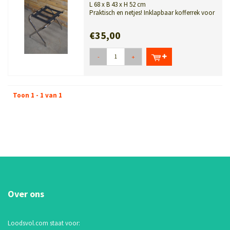
L 68 x B 43 x H 52 cm
Praktisch en netjes! Inklapbaar kofferrek voor
logeerkamer of slaapkamer. Ide...
€35,00
-
+
Toon 1 - 1 van 1
Over ons
Loodsvol.com staat voor: