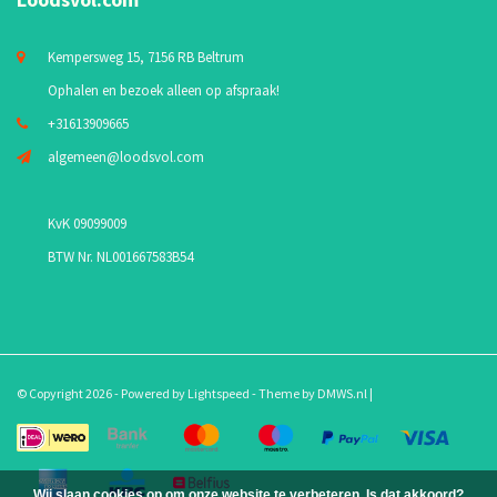
Kempersweg 15, 7156 RB Beltrum
Ophalen en bezoek alleen op afspraak!
+31613909665
algemeen@loodsvol.com
KvK 09099009
BTW Nr. NL001667583B54
© Copyright 2026 - Powered by
Lightspeed
- Theme by
DMWS.nl
|
Wij slaan cookies op om onze website te verbeteren. Is dat akkoord?