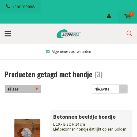
+31613909665
0
Algemene voorwaarden
Producten getagd met hondje
(3)
Filter
Nieuwste
producten
Betonnen beeldje hondje
L 10 x B 8 x H 14 cm
Lief betonnen hondje dat lijkt op een Golden
Retriever. Leuk voor binnen of bu...