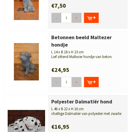
€7,50
-
+
Betonnen beeld Maltezer
hondje
L 14 x B 18 x H 23 cm
Lief zittend Maltezer hondje van beton.
Weerbestendig, compact en vriendelijk...
€24,95
-
+
Polyester Dalmatiër hond
L 46 x B 22 x H 16 cm
chattige Dalmatiër van polyester met zwarte
vlekken. Weerbestendig beeldje v...
€16,95