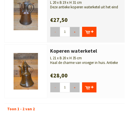
L 20 x B 19 x H 31 cm
Deze antieke koperen waterketel uit het eind
van de negentiende eeuw heeft ee...
€27,50
-
+
Koperen waterketel
L 21 x B 20 x H 35 cm
Haal de charme van vroeger in huis. Antieke
koperen waterketel met klepdeksel...
€28,00
-
+
Toon 1 - 2 van 2