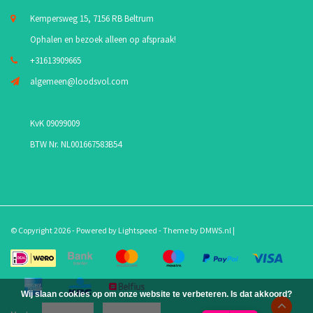
Kempersweg 15, 7156 RB Beltrum
Ophalen en bezoek alleen op afspraak!
+31613909665
algemeen@loodsvol.com
KvK 09099009
BTW Nr. NL001667583B54
© Copyright 2026 - Powered by
Lightspeed
- Theme by
DMWS.nl
|
Wij slaan cookies op om onze website te verbeteren. Is dat akkoord?