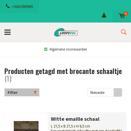
+31613909665
0
Algemene voorwaarden
Producten getagd met brocante schaaltje
(1)
Filter
Nieuwste
producten
Witte emaille schaal
L 27,5 x B 27,5 x H 8,5 cm
Een nostalgisch schaaltje met een doorleefde