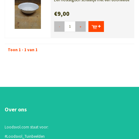
uitstraling. Witte emaille ...
€9,00
-
+
Toon 1 - 1 van 1
Over ons
Loodsvol.com staat voor:
#Loodsvol_Tuinbeelden