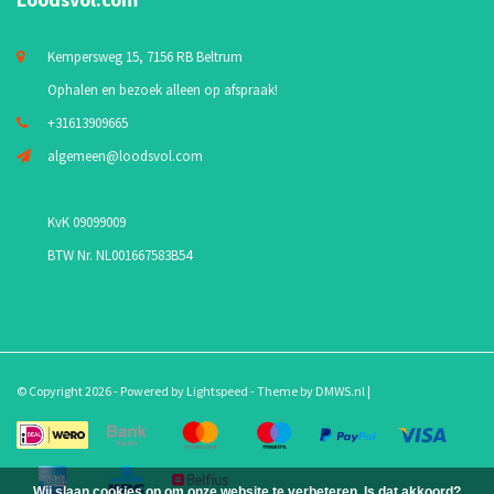
Kempersweg 15, 7156 RB Beltrum
Ophalen en bezoek alleen op afspraak!
+31613909665
algemeen@loodsvol.com
KvK 09099009
BTW Nr. NL001667583B54
© Copyright 2026 - Powered by
Lightspeed
- Theme by
DMWS.nl
|
Wij slaan cookies op om onze website te verbeteren. Is dat akkoord?