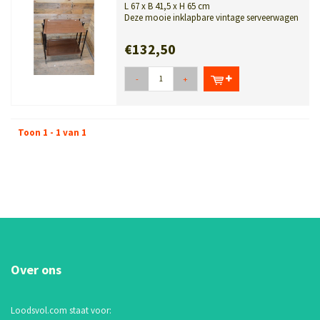
L 67 x B 41,5 x H 65 cm
Deze mooie inklapbare vintage serveerwagen
van Bremshey Gerlinol is ideaal ...
€132,50
-
+
Toon 1 - 1 van 1
Over ons
Loodsvol.com staat voor: