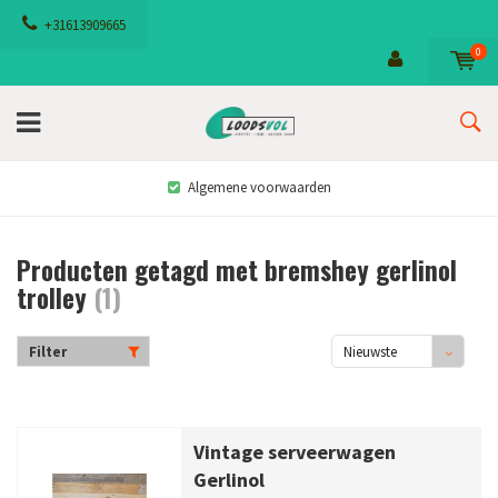
+31613909665
0
Algemene voorwaarden
Producten getagd met bremshey gerlinol
trolley
(1)
Filter
Nieuwste
producten
Vintage serveerwagen
Gerlinol