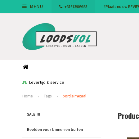
MENU
+31613909665
#Plaats nu uw REVIEW!
Levertijd & service
Home
Tags
bordje metaal
Produc
SALE!!!!
Beelden voor binnen en buiten