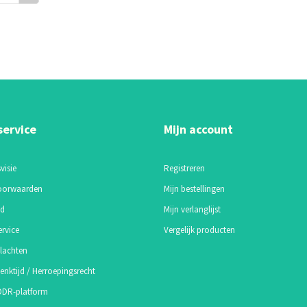
service
Mijn account
visie
Registreren
oorwaarden
Mijn bestellingen
id
Mijn verlanglijst
ervice
Vergelijk producten
lachten
enktijd / Herroepingsrecht
 ODR-platform