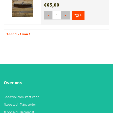
€65,00
-
+
Toon 1 - 1 van 1
Over ons
Loodsvol.com staat voor:
#Loodsvol_Tuinbeelden
#Loodsvol_Decoratief