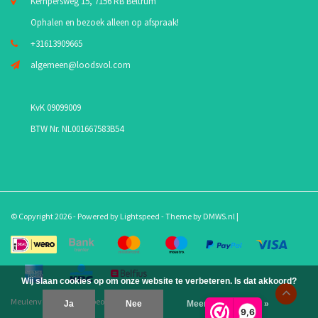
Kempersweg 15, 7156 RB Beltrum
Ophalen en bezoek alleen op afspraak!
+31613909665
algemeen@loodsvol.com
KvK 09099009
BTW Nr. NL001667583B54
© Copyright 2026 - Powered by
Lightspeed
- Theme by
DMWS.nl
|
Wij slaan cookies op om onze website te verbeteren. Is dat akkoord?
Meulenveld.com
/
10
-
beoordelingen op
Ja
Nee
Meer over cookies »
9,6