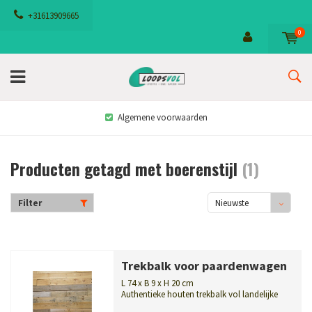
+31613909665
0
Algemene voorwaarden
Producten getagd met boerenstijl
(1)
Filter
Nieuwste
producten
Trekbalk voor paardenwagen
L 74 x B 9 x H 20 cm
Authentieke houten trekbalk vol landelijke
nostalgie. Dit behandelde, karakter...