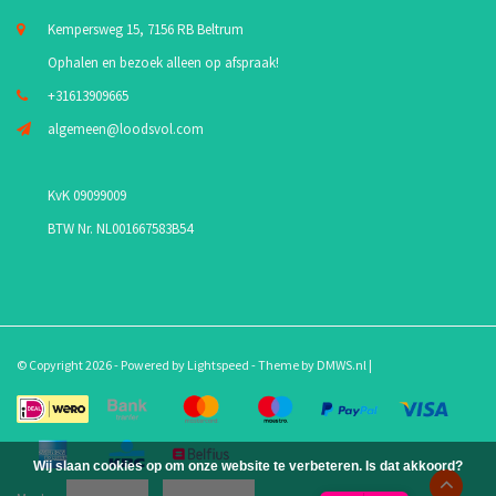
Kempersweg 15, 7156 RB Beltrum
Ophalen en bezoek alleen op afspraak!
+31613909665
algemeen@loodsvol.com
KvK 09099009
BTW Nr. NL001667583B54
© Copyright 2026 - Powered by
Lightspeed
- Theme by
DMWS.nl
|
Wij slaan cookies op om onze website te verbeteren. Is dat akkoord?