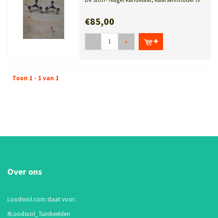
een echte design klassieker ui...
€85,00
-
+
Toon 1 - 1 van 1
Over ons
Loodsvol.com staat voor:
#Loodsvol_Tuinbeelden