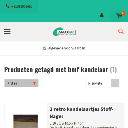
+31613909665
0
Algemene voorwaarden
Producten getagd met bmf kandelaar
(1)
Filter
Nieuwste
producten
2 retro kandelaartjes Stoff-
Nagel
L 10.5 x B 10.5 x H 7 cm
De Stoff- Nagel kandelaar, kaarsenhouder is