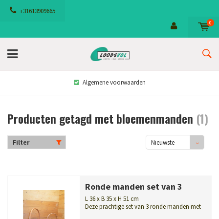
+31613909665
0
Algemene voorwaarden
Producten getagd met bloemenmanden
(1)
Filter
Nieuwste
producten
Ronde manden set van 3
L 36 x B 35 x H 51 cm
Deze prachtige set van 3 ronde manden met
verschillende afmetingen is ideaal ...