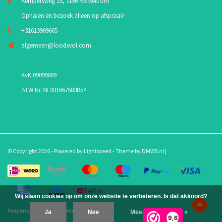
Kempersweg 15, 7156 RB Beltrum
Ophalen en bezoek alleen op afspraak!
+31613909665
algemeen@loodsvol.com
KvK 09099009
BTW Nr. NL001667583B54
© Copyright 2026 - Powered by
Lightspeed
- Theme by
DMWS.nl
|
Wij slaan cookies op om onze website te verbeteren. Is dat akkoord?
Meulenveld.com
/
10
-
beoordelingen op
Ja
Nee
Meer over cookies »
9,6