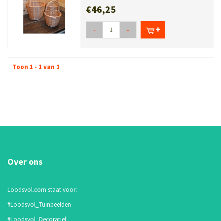
€46,25
-
+
Toon 1 - 1 van 1
Over ons
Loodsvol.com staat voor:
#Loodsvol_Tuinbeelden
#Loodsvol_Decoratief