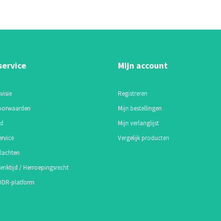
service
Mijn account
visie
Registreren
oorwaarden
Mijn bestellingen
id
Mijn verlanglijst
ervice
Vergelijk producten
lachten
enktijd / Herroepingsrecht
 ODR-platform