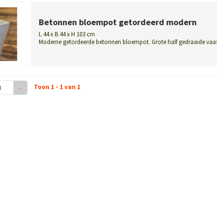
Betonnen bloempot getordeerd modern
L 44 x B 44 x H 103 cm
Moderne getordeerde betonnen bloempot. Grote half gedraaide vaa
die allure ...
Toon 1 - 1 van 1
4