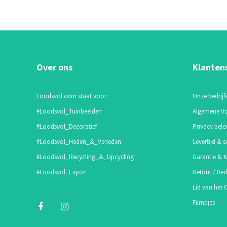
Over ons
Klanten
Loodsvol.com staat voor:
Onze bedrijfs
#Loodsvol_Tuinbeelden
Algemene V
#Loodsvol_Decoratief
Privacy bele
#Loodsvol_Heden_&_Verleden
Levertijd & s
#Loodsvol_Recycling_&_Upcycling
Garantie & K
#Loodsvol_Export
Retour / Bed
Lid van het
Filmpjes