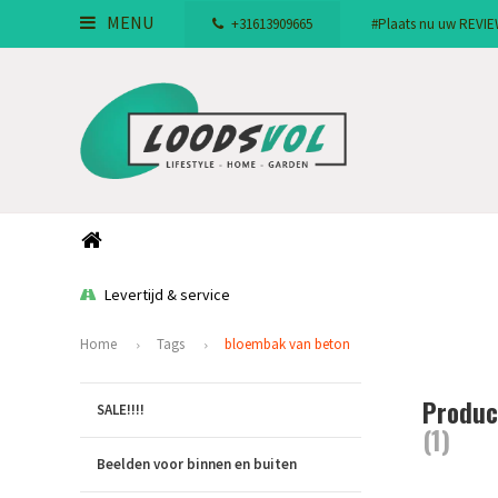
MENU
+31613909665
#Plaats nu uw REVIEW!
Levertijd & service
Home
Tags
bloembak van beton
Produc
SALE!!!!
(1)
Beelden voor binnen en buiten