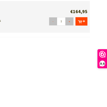
€164,95
s
-
+
9,6