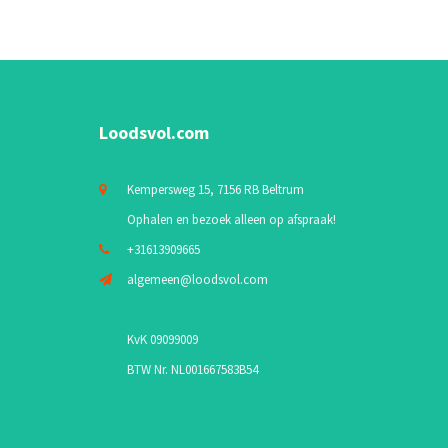
Loodsvol.com
Kempersweg 15, 7156 RB Beltrum
Ophalen en bezoek alleen op afspraak!
+31613909665
algemeen@loodsvol.com
KvK 09099009
BTW Nr. NL001667583B54