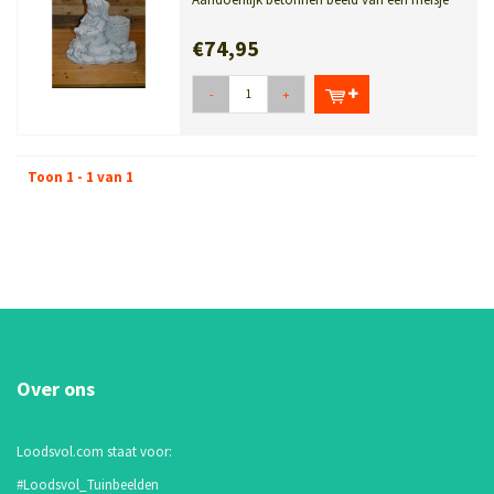
met dieren en een bloemenmand die d...
€74,95
-
+
Toon 1 - 1 van 1
Over ons
Loodsvol.com staat voor:
#Loodsvol_Tuinbeelden