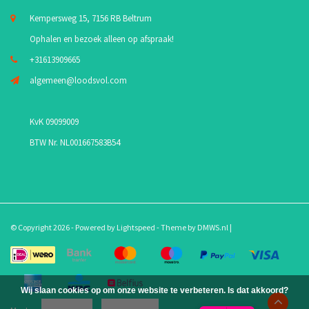
Kempersweg 15, 7156 RB Beltrum
Ophalen en bezoek alleen op afspraak!
+31613909665
algemeen@loodsvol.com
KvK 09099009
BTW Nr. NL001667583B54
© Copyright 2026 - Powered by
Lightspeed
- Theme by
DMWS.nl
|
Wij slaan cookies op om onze website te verbeteren. Is dat akkoord?