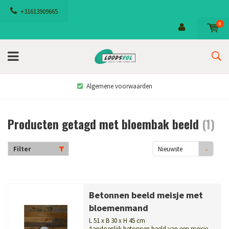
+31613909665
0
Algemene voorwaarden
Producten getagd met bloembak beeld
(1)
Filter
Nieuwste
producten
Betonnen beeld meisje met
bloemenmand
L 51 x B 30 x H 45 cm
Aandoenlijk betonnen beeld van een meisje