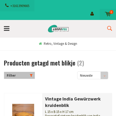
+31613909665
0
Retro, Vintage & Design
Producten getagd met blikje
(2)
Filter
Nieuwste
producten
Vintage India Gewürzwerk
kruidenblik
L 15 x B 15 x H 17 cm
Decoratief vintage kruidenblik van India