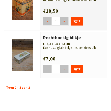
Gewürzwerk GmbH uit Osnabrück, Dui...
€18,50
-
+
Rechthoekig blikje
L 18,3 x B 8 x H 5 cm
Een nostalgisch blikje met een sfeervolle
afbeelding. Rechthoekig Pickwick bl...
€7,00
-
+
Toon 1 - 2 van 2