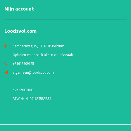
Mijn account
Loodsvol.com
Kempersweg 15, 7156 RB Beltrum
Ophalen en bezoek alleen op afspraak!
+31613909665
algemeen@loodsvol.com
KvK 09099009
BTW Nr. NL001667583B54