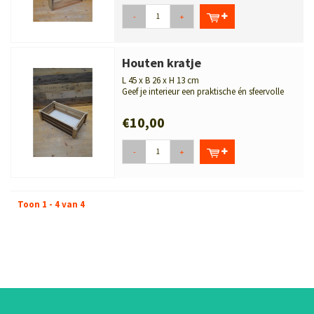
-
+
Houten kratje
L 45 x B 26 x H 13 cm
Geef je interieur een praktische én sfeervolle
toevoeging met dit houten kra...
€10,00
-
+
Toon 1 - 4 van 4