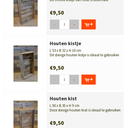
geschikt als opbergkrat of om spullen...
€9,50
-
+
Houten kistje
L 53 x B 32 x H 10 cm
Dit stevige houten kistje is ideaal te gebruiken
als opbergkrat of om spullen...
€9,50
-
+
Houten kist
L 50 x B 35 x H 9 cm
Deze stevige houten krat is ideaal te gebruiken
als opbergkrat of om spullen i...
€9,50