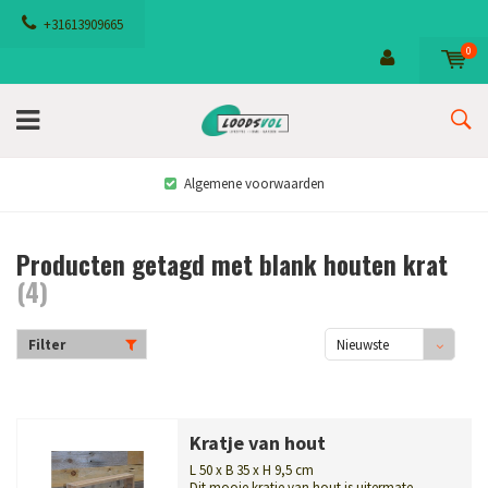
+31613909665
0
Algemene voorwaarden
Producten getagd met blank houten krat
(4)
Filter
Nieuwste
producten
Kratje van hout
L 50 x B 35 x H 9,5 cm
Dit mooie kratje van hout is uitermate