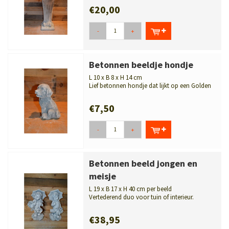
€20,00
-
+
Betonnen beeldje hondje
L 10 x B 8 x H 14 cm
Lief betonnen hondje dat lijkt op een Golden
Retriever. Leuk voor binnen of bu...
€7,50
-
+
Betonnen beeld jongen en
meisje
L 19 x B 17 x H 40 cm per beeld
Vertederend duo voor tuin of interieur.
Charmante set van twee beto...
€38,95