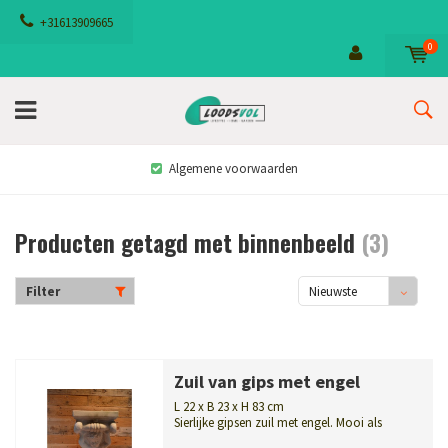
+31613909665
0
Algemene voorwaarden
Producten getagd met binnenbeeld
(3)
Filter
Nieuwste
producten
Zuil van gips met engel
L 22 x B 23 x H 83 cm
Sierlijke gipsen zuil met engel. Mooi als
plantenstandaard of sokkel voor een...