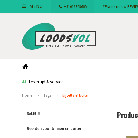
MENU
+31613909665
#Plaats nu uw REVIEW!
Levertijd & service
Home
Tags
bijzettafel buiten
Produc
SALE!!!!
Beelden voor binnen en buiten