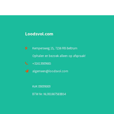
Loodsvol.com
Kempersweg 15, 7156 RB Beltrum
Ophalen en bezoek alleen op afspraak!
+31613909665
algemeen@loodsvol.com
KvK 09099009
BTW Nr. NL001667583B54