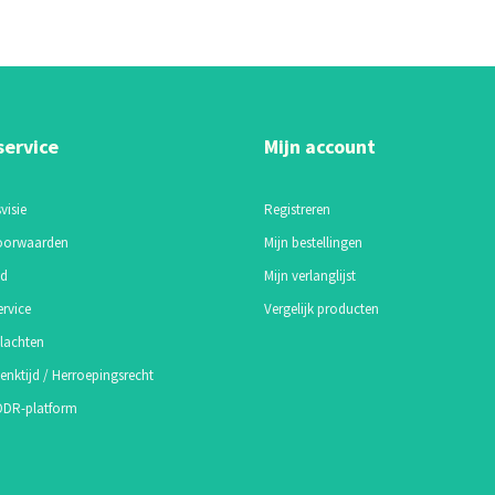
service
Mijn account
visie
Registreren
oorwaarden
Mijn bestellingen
id
Mijn verlanglijst
ervice
Vergelijk producten
lachten
enktijd / Herroepingsrecht
 ODR-platform