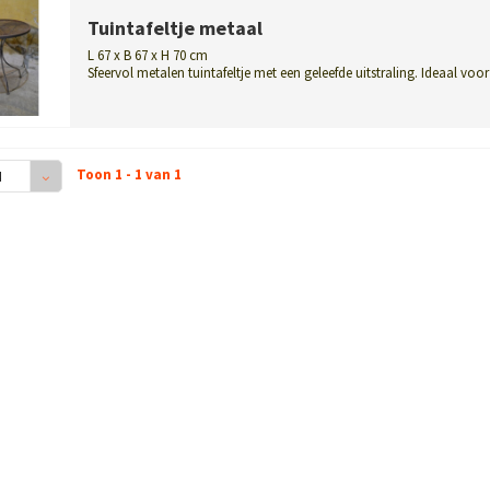
Tuintafeltje metaal
L 67 x B 67 x H 70 cm
Sfeervol metalen tuintafeltje met een geleefde uitstraling. Ideaal voor
tuin,...
Toon 1 - 1 van 1
4