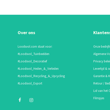
Over ons
Klanten
Loodsvol.com staat voor:
Onze bedrijfs
#Loodsvol_Tuinbeelden
Algemene V
#Loodsvol_Decoratief
Privacy bele
#Loodsvol_Heden_&_Verleden
Levertijd & s
#Loodsvol_Recycling_&_Upcycling
Garantie & K
#Loodsvol_Export
Retour / Bed
Lid van het
Filmpjes