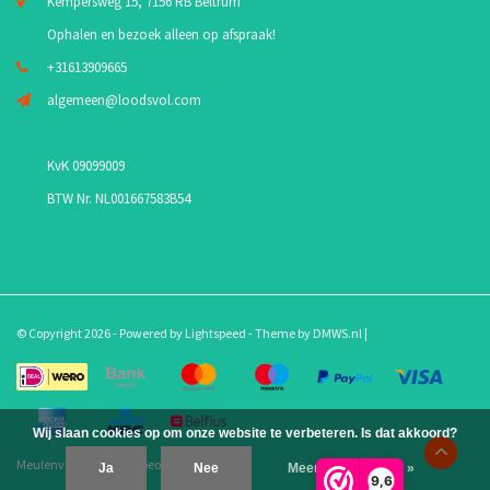
Kempersweg 15, 7156 RB Beltrum
Ophalen en bezoek alleen op afspraak!
+31613909665
algemeen@loodsvol.com
KvK 09099009
BTW Nr. NL001667583B54
© Copyright 2026 - Powered by
Lightspeed
- Theme by
DMWS.nl
|
Wij slaan cookies op om onze website te verbeteren. Is dat akkoord?
Meulenveld.com
/
10
-
beoordelingen op
Ja
Nee
Meer over cookies »
9,6