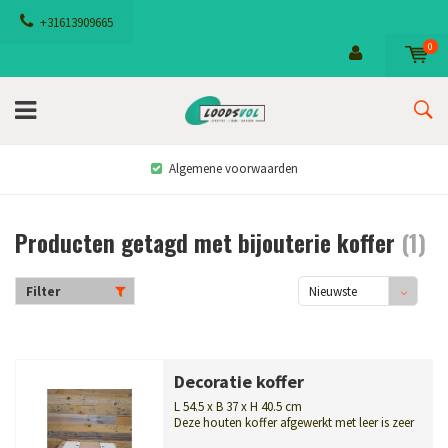
+31613909665
0
Algemene voorwaarden
Producten getagd met bijouterie koffer
(1)
Filter
Nieuwste
producten
Decoratie koffer
L 54.5 x B 37 x H 40.5 cm
Deze houten koffer afgewerkt met leer is zeer
geschikt om als decoratie t...