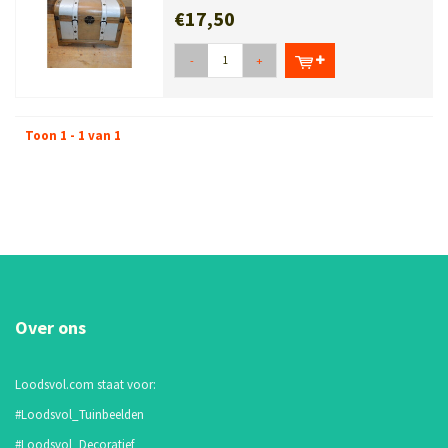
€17,50
-
+
Toon 1 - 1 van 1
Over ons
Loodsvol.com staat voor:
#Loodsvol_Tuinbeelden
#Loodsvol_Decoratief