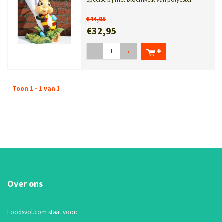
Decoratief in tuin, kinderkamer, win...
€44,95
€32,95
-
+
Toon 1 - 1 van 1
Over ons
Loodsvol.com staat voor: