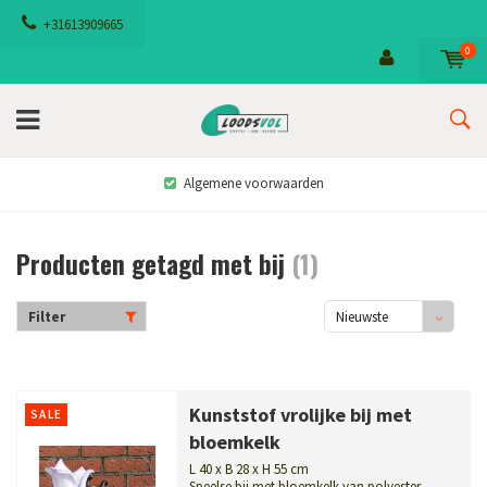
+31613909665
0
Algemene voorwaarden
Producten getagd met bij
(1)
Filter
Nieuwste
producten
Kunststof vrolijke bij met
SALE
bloemkelk
L 40 x B 28 x H 55 cm
Speelse bij met bloemkelk van polyester.