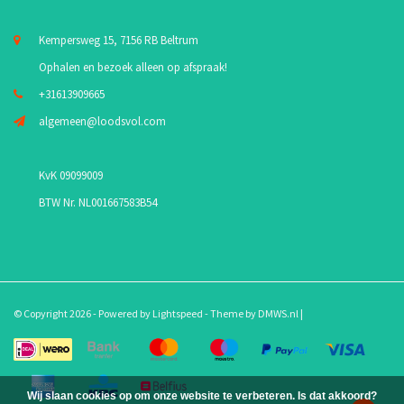
Kempersweg 15, 7156 RB Beltrum
Ophalen en bezoek alleen op afspraak!
+31613909665
algemeen@loodsvol.com
KvK 09099009
BTW Nr. NL001667583B54
© Copyright 2026 - Powered by
Lightspeed
- Theme by
DMWS.nl
|
Wij slaan cookies op om onze website te verbeteren. Is dat akkoord?