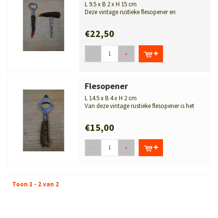
L 9.5 x B 2 x H 15 cm
Deze vintage rustieke flesopener en
kurkentrekker waarvan het handvat is gema...
€22,50
-
+
Flesopener
L 14.5 x B 4 x H 2 cm
Van deze vintage rustieke flesopener is het
handvat gemaakt van natuurlijke h...
€15,00
-
+
Toon 1 - 2 van 2