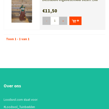
leuk als muurdecoratie of neer te z...
€11,50
-
+
Toon 1 - 1 van 1
Over ons
Loodsvol.com staat voor:
#Loodsvol_Tuinbeelden