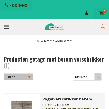
+31613909665
0
Algemene voorwaarden
Producten getagd met bezem verschrikker
(1)
Filter
Nieuwste
producten
Vogelverschrikker bezem
L 29 x B 8 x H 100 cm
Decoratieve vogelverschrikker bezem. Zeer