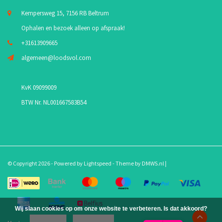
Kempersweg 15, 7156 RB Beltrum
Ophalen en bezoek alleen op afspraak!
+31613909665
algemeen@loodsvol.com
KvK 09099009
BTW Nr. NL001667583B54
© Copyright 2026 - Powered by
Lightspeed
- Theme by
DMWS.nl
|
Wij slaan cookies op om onze website te verbeteren. Is dat akkoord?