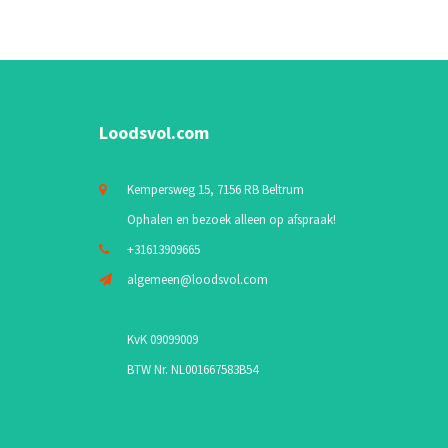
Loodsvol.com
Kempersweg 15, 7156 RB Beltrum
Ophalen en bezoek alleen op afspraak!
+31613909665
algemeen@loodsvol.com
KvK 09099009
BTW Nr. NL001667583B54