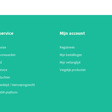
service
Mijn account
visie
Registreren
oorwaarden
Mijn bestellingen
id
Mijn verlanglijst
ervice
Vergelijk producten
lachten
enktijd / Herroepingsrecht
 ODR-platform