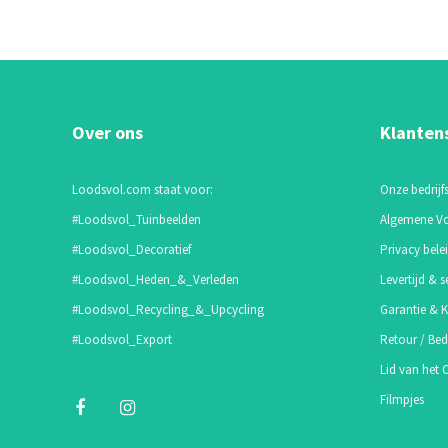
Over ons
Klanten
Loodsvol.com staat voor:
Onze bedrijfs
#Loodsvol_Tuinbeelden
Algemene V
#Loodsvol_Decoratief
Privacy bele
#Loodsvol_Heden_&_Verleden
Levertijd & s
#Loodsvol_Recycling_&_Upcycling
Garantie & K
#Loodsvol_Export
Retour / Bed
Lid van het
Filmpjes