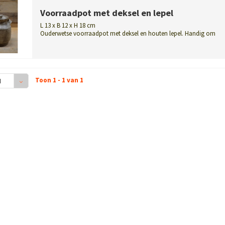
Voorraadpot met deksel en lepel
L 13 x B 12 x H 18 cm
Ouderwetse voorraadpot met deksel en houten lepel. Handig om
spulletjes in te...
Toon 1 - 1 van 1
4