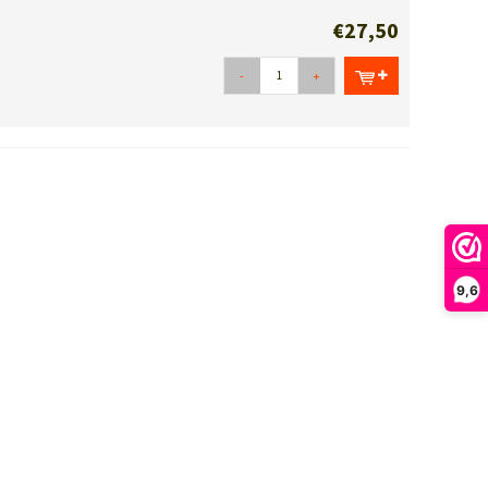
€27,50
-
+
9,6