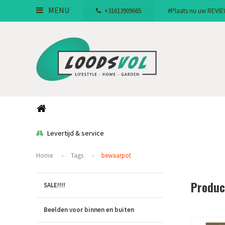
MENU
+31613909665
#Plaats nu uw REVIEW!
Levertijd & service
Home
Tags
bewaarpot
Produc
SALE!!!!
Beelden voor binnen en buiten