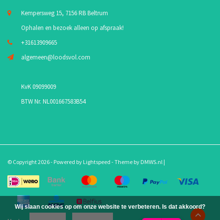
Kempersweg 15, 7156 RB Beltrum
Ophalen en bezoek alleen op afspraak!
+31613909665
algemeen@loodsvol.com
KvK 09099009
BTW Nr. NL001667583B54
© Copyright 2026 - Powered by
Lightspeed
- Theme by
DMWS.nl
|
Wij slaan cookies op om onze website te verbeteren. Is dat akkoord?