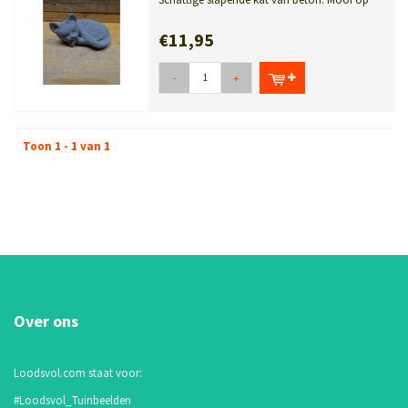
een dressoir of in de tuin. Door zi...
€11,95
-
+
Toon 1 - 1 van 1
Over ons
Loodsvol.com staat voor:
#Loodsvol_Tuinbeelden