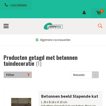
+31613909665
0
Algemene voorwaarden
Producten getagd met betonnen
tuindecoratie
(1)
Filter
Nieuwste
producten
Betonnen beeld Slapende kat
L 20 x B 16 x H 10 cm
Schattige slapende kat van beton. Mooi op