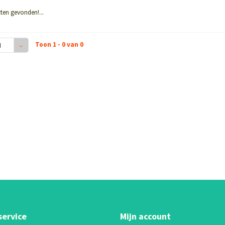
ten gevonden!...
Toon 1 - 0 van 0
4
service
Mijn account