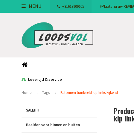
MENU
+31613909665
#Plaats nu uw REVIEW!
Levertijd & service
Home
Tags
Betonnen tuinbeeld kip links kijkend
Produc
SALE!!!!
kip lin
Beelden voor binnen en buiten