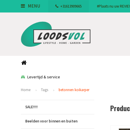
MENU
+31613909665
#Plaats nu uw REVIEW!
Levertijd & service
Home
Tags
betonnen koikarper
Produc
SALE!!!!
Beelden voor binnen en buiten