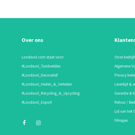
Over ons
Klanten
Loodsvol.com staat voor:
Onze bedrijfs
#Loodsvol_Tuinbeelden
Algemene V
#Loodsvol_Decoratief
Privacy bele
#Loodsvol_Heden_&_Verleden
Levertijd & s
#Loodsvol_Recycling_&_Upcycling
Garantie & K
#Loodsvol_Export
Retour / Bed
Lid van het
Filmpjes