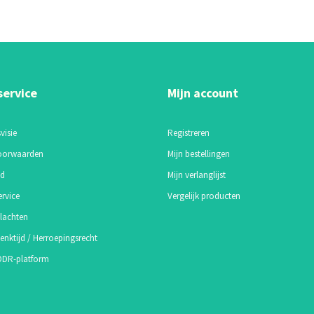
service
Mijn account
visie
Registreren
oorwaarden
Mijn bestellingen
id
Mijn verlanglijst
ervice
Vergelijk producten
lachten
enktijd / Herroepingsrecht
 ODR-platform