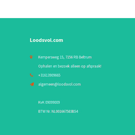
Loodsvol.com
Kempersweg 15, 7156 RB Beltrum
Ophalen en bezoek alleen op afspraak!
+31613909665
algemeen@loodsvol.com
KvK 09099009
BTW Nr. NL001667583B54