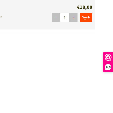
€18,00
an
-
+
9,6