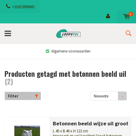
+31613909665
0
Algemene voorwaarden
Producten getagd met betonnen beeld uil
(2)
Filter
Nieuwste
producten
Betonnen beeld wijze uil groot
L 45 x B 40 x H 122 cm
Imposant en vol karakter! Groot betonnen