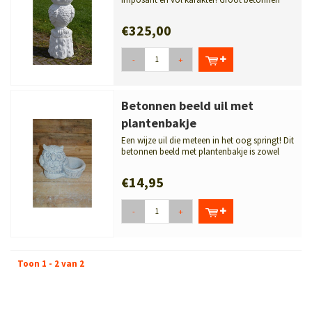
beeld van een wijze uil op sokkel. ...
€325,00
-
+
Betonnen beeld uil met
plantenbakje
Een wijze uil die meteen in het oog springt! Dit
betonnen beeld met plantenbakje is zowel
praktisch ...
€14,95
-
+
Toon 1 - 2 van 2