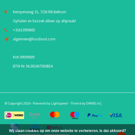
Kempersweg 15, 7156 RB Beltrum
Ophalen en bezoek alleen op afspraak!
+31613909665
algemeen@loodsvol.com
KvK 09099009
BTW Nr. NL001667583B54
© Copyright 2026 - Powered by
Lightspeed
- Theme by
DMWS.nl
|
Wij slaan cookies op om onze website te verbeteren. Is dat akkoord?