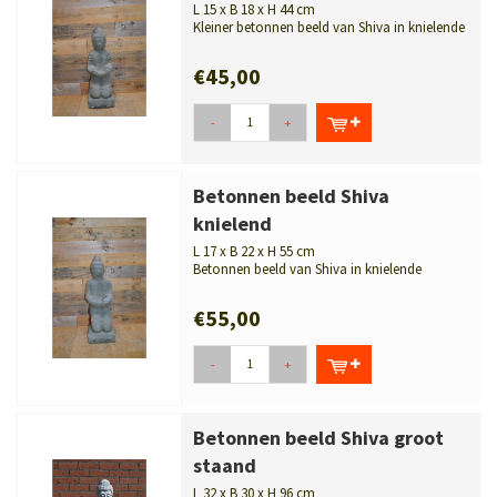
L 15 x B 18 x H 44 cm
Kleiner betonnen beeld van Shiva in knielende
houding met bakje. Decoratief e...
€45,00
-
+
Betonnen beeld Shiva
knielend
L 17 x B 22 x H 55 cm
Betonnen beeld van Shiva in knielende
houding met bakje. Mooi gestileerd en d...
€55,00
-
+
Betonnen beeld Shiva groot
staand
L 32 x B 30 x H 96 cm