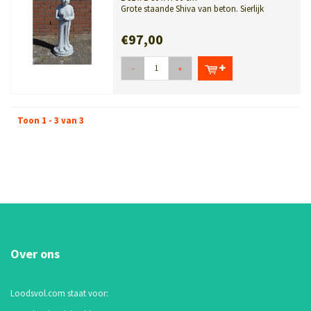
Grote staande Shiva van beton. Sierlijk
tuinbeeld voor op een sokkel of bij d...
€97,00
-
+
Toon 1 - 3 van 3
Over ons
Loodsvol.com staat voor: