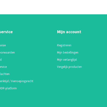
service
Mijn account
visie
Registreren
oorwaarden
Mijn bestellingen
id
Mijn verlanglijst
ervice
Vergelijk producten
lachten
enktijd / Herroepingsrecht
 ODR-platform