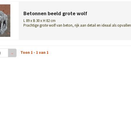
Betonnen beeld grote wolf
L 89 x B 30 x H 82 cm
Prachtige grote wolf van beton, rijk aan detail en ideaal als opvalle
tuinb...
Toon 1 - 1 van 1
4