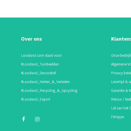
Over ons
Klanten
Loodsvol.com staat voor:
Onze bedrijfs
#Loodsvol_Tuinbeelden
Algemene V
#Loodsvol_Decoratief
Privacy bele
#Loodsvol_Heden_&_Verleden
Levertijd & s
#Loodsvol_Recycling_&_Upcycling
Garantie & K
#Loodsvol_Export
Retour / Bed
Lid van het
Filmpjes