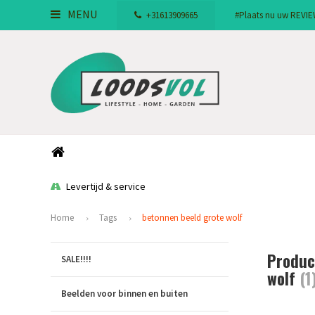
MENU
+31613909665
#Plaats nu uw REVIEW!
Levertijd & service
Home
Tags
betonnen beeld grote wolf
Produc
SALE!!!!
wolf
(1
Beelden voor binnen en buiten