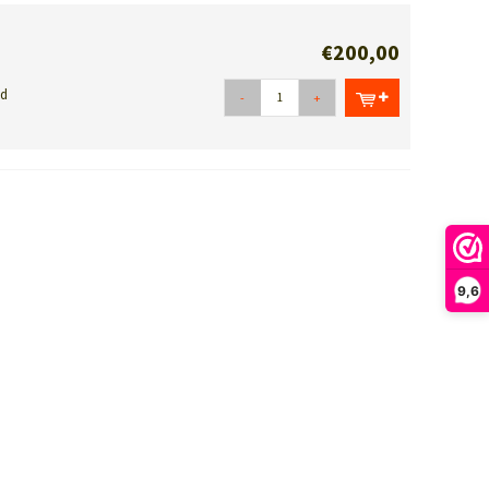
€200,00
nd
-
+
9,6