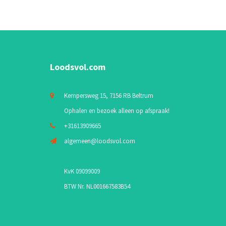
Loodsvol.com
Kempersweg 15, 7156 RB Beltrum
Ophalen en bezoek alleen op afspraak!
+31613909665
algemeen@loodsvol.com
KvK 09099009
BTW Nr. NL001667583B54