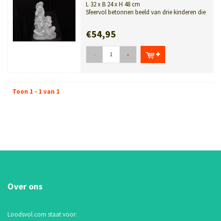
L 32 x B 24 x H 48 cm
Sfeervol betonnen beeld van drie kinderen die
het spreekwoord “Horen, zien ...
€54,95
-
+
Toon 1 - 1 van 1
Over ons
Loodsvol.com staat voor: