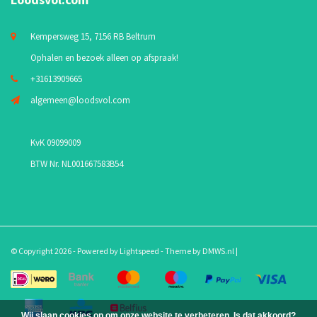
Kempersweg 15, 7156 RB Beltrum
Ophalen en bezoek alleen op afspraak!
+31613909665
algemeen@loodsvol.com
KvK 09099009
BTW Nr. NL001667583B54
© Copyright 2026 - Powered by
Lightspeed
- Theme by
DMWS.nl
|
Wij slaan cookies op om onze website te verbeteren. Is dat akkoord?