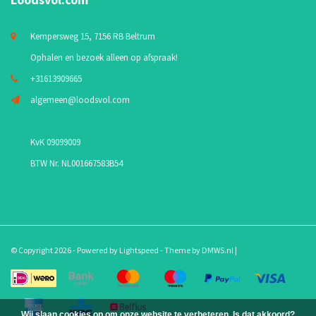
Kempersweg 15, 7156 RB Beltrum
Ophalen en bezoek alleen op afspraak!
+31613909665
algemeen@loodsvol.com
KvK 09099009
BTW Nr. NL001667583B54
© Copyright 2026 - Powered by
Lightspeed
- Theme by
DMWS.nl
|
Wij slaan cookies op om onze website te verbeteren. Is dat akkoord?