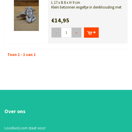
L 17 x B 8 x H 9 cm
Klein betonnen engeltje in denkhouding met
vleugels. Geschikt voor huis, tuin o...
€14,95
-
+
Toon 1 - 1 van 1
Over ons
Loodsvol.com staat voor: