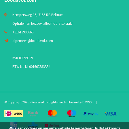
Kempersweg 15, 7156 RB Beltrum
Ophalen en bezoek alleen op afspraak!
+31613909665
algemeen@loodsvol.com
KvK 09099009
BTW Nr. NL001667583B54
© Copyright 2026 - Powered by
Lightspeed
- Theme by
DMWS.nl
|
Wij slaan cookies op om onze website te verbeteren. Is dat akkoord?