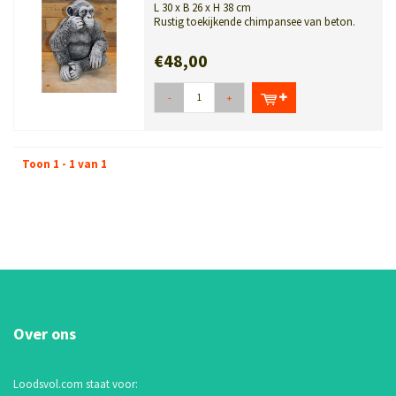
L 30 x B 26 x H 38 cm
Rustig toekijkende chimpansee van beton.
Decoratief tuinbeeld voor tuin, kind...
€48,00
-
+
Toon 1 - 1 van 1
Over ons
Loodsvol.com staat voor: