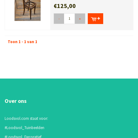
€125,00
-
+
Toon 1 - 1 van 1
Over ons
Loodsvol.com staat voor:
#Loodsvol_Tuinbeelden
#Loodsvol_Decoratief