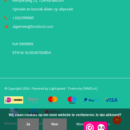
Kempersweg 15, 7156 RB Beltrum
Ophalen en bezoek alleen op afspraak!
+31613909665
algemeen@loodsvol.com
KvK 09099009
BTW Nr. NL001667583B54
© Copyright 2026 - Powered by
Lightspeed
- Theme by
DMWS.nl
|
Wij slaan cookies op om onze website te verbeteren. Is dat akkoord?
Meulenveld.com
/
10
-
beoordelingen op
Ja
Nee
Meer over cookies »
9,6