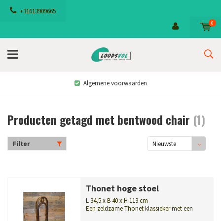
+31613909665
0
Algemene voorwaarden
Producten getagd met bentwood chair
(1)
Filter
Nieuwste
producten
Thonet hoge stoel
L 34,5 x B 40 x H 113 cm
Een zeldzame Thonet klassieker met een
elegante uitstraling. Antieke 'Lang...