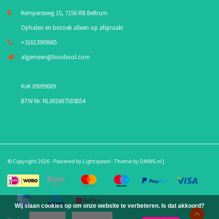
Kempersweg 15, 7156 RB Beltrum
Ophalen en bezoek alleen op afspraak!
+31613909665
algemeen@loodsvol.com
KvK 09099009
BTW Nr. NL001667583B54
© Copyright 2026 - Powered by
Lightspeed
- Theme by
DMWS.nl
|
Wij slaan cookies op om onze website te verbeteren. Is dat akkoord?