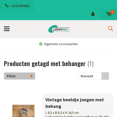
+31613909665
0
Algemene voorwaarden
Producten getagd met behanger
(1)
Filter
Nieuwste
producten
Vintage beeldje jongen met
behang
L 8,5 x B 6,5 x H 24,5 cm
Leuk vintage beeldje van kunsthars in 70s stijl: