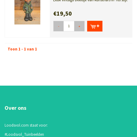
jongen met jas, pet en b...
€19,50
-
+
Toon 1 - 1 van 1
Over ons
Loodsvol.com staat voor:
#Loodsvol_Tuinbeelden