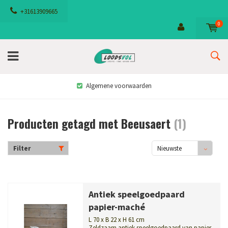
+31613909665
0
Algemene voorwaarden
Producten getagd met Beeusaert
(1)
Filter
Nieuwste
producten
Antiek speelgoedpaard
papier-maché
L 70 x B 22 x H 61 cm
Zeldzaam antiek speelgoedpaard van papier-