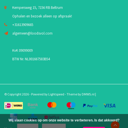
Kempersweg 15, 7156 RB Beltrum
Ophalen en bezoek alleen op afspraak!
+31613909665
algemeen@loodsvol.com
KvK 09099009
BTW Nr. NL001667583B54
© Copyright 2026 - Powered by
Lightspeed
- Theme by
DMWS.nl
|
Wij slaan cookies op om onze website te verbeteren. Is dat akkoord?