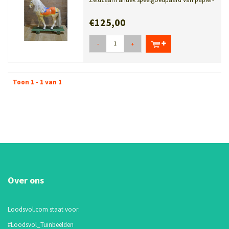
maché van Beeusaert uit Deinze. Au...
€125,00
-
+
Toon 1 - 1 van 1
Over ons
Loodsvol.com staat voor:
#Loodsvol_Tuinbeelden